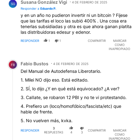
Susana González Vigi
4 DE FEBRERO DE 2025
SG
Responder a
Eduardo P.
y en un año no pudieron invertir ni un bitcoin ? Fijese
que las tarifas el loco las subió 400% . Una cosa era
tenerlas subsidiadas y otra es que ahora ganan platita
las distribuidoras edesur y edenor.
RESPONDER
1
1
COMPARTIR
MARCAR
COMO
INAPROPIADO
Comentario de Fabio Bustos.
Fabio Bustos
4 DE FEBRERO DE 2025
FB
Del Manual de Autodefensa Liberotario.
1. Milei NO dijo eso. Está editado.
2. SÍ, lo dijo ¿Y en qué está equivocado? ¿A ver?
3. CaIIate, se robaron 12 PBI y no te vi protestando.
4. Prefiero un (loco/homofóbico/fascista/etc) que
hable de frente.
5. No vuelven más, kvka.
3
RESPONDER
COMPARTIR
MARCAR
RESPUESTAS
4
3
COMO
INAPROPIADO