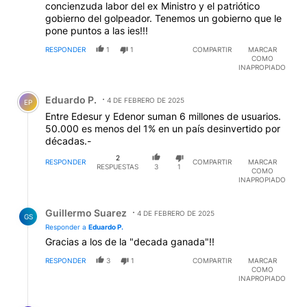
concienzuda labor del ex Ministro y el patriótico
gobierno del golpeador. Tenemos un gobierno que le
pone puntos a las ies!!!
RESPONDER
1
1
COMPARTIR
MARCAR
COMO
INAPROPIADO
Comentario de Eduardo P..
Eduardo P.
4 DE FEBRERO DE 2025
EP
Entre Edesur y Edenor suman 6 millones de usuarios.
50.000 es menos del 1% en un país desinvertido por
décadas.-
2
RESPONDER
COMPARTIR
MARCAR
RESPUESTAS
3
1
COMO
INAPROPIADO
Respuesta de Guillermo Suarez.
Guillermo Suarez
4 DE FEBRERO DE 2025
GS
Responder a
Eduardo P.
Gracias a los de la "decada ganada"!!
RESPONDER
3
1
COMPARTIR
MARCAR
COMO
INAPROPIADO
Respuesta de Susana González Vigi.