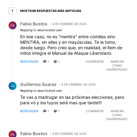
1 respuesta más antiguas
MOSTRAR RESPUESTAS MÁS ANTIGUAS
1
Respuesta de Fabio Bustos.
Fabio Bustos
4 DE FEBRERO DE 2025
FB
Replying to deactivated user
En ese caso, no es "mentira" entre comillas sino
MENTIRA, sin ellas y en mayúsculas. Te la tomo,
desde luego. Pero creo que, en realidad, el ítem de
mitos integra el Manual de Ataque Liberotario.
RESPONDER
1
1
COMPARTIR
MARCAR
COMO
INAPROPIADO
Respuesta de Guillermo Suarez.
Guillermo Suarez
4 DE FEBRERO DE 2025
GS
Replying to deactivated user
Te vas a madrugar en las próximas elecciones, pero
para vó y los tuyos será mas que tarde!!!
RESPONDER
1
1
COMPARTIR
MARCAR
COMO
INAPROPIADO
Comentario de Fabio Bustos.
Fabio Bustos
4 DE FEBRERO DE 2025
FB