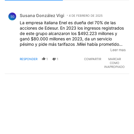
Todos los comentarios
Comentario de Susana González Vigi.
Susana González Vigi
4 DE FEBRERO DE 2025
SG
La empresa italiana Enel es dueña del 70% de las
acciones de Edesur. En 2023 los ingresos registrados
de este grupo alcanzaron los $492.223 millones y
ganó $80.000 millones en 2023, da un servicio
pésimo y pide más tarifazos .Milei había prometido
más beneficios al CEO de la empresa italiana, Flavio
Leer mas
Cattaneo, antes de su viaje a Davos. El principal
RESPONDER
1
1
COMPARTIR
MARCAR
accionista de Enel es el Estado italiano, cuya primera
COMO
ministra, la ultraderechista Giorgia Meloni, es
INAPROPIADO
admiradora de Mussolini y comparte ideología con
Milei. Después los liberotarios hablan de desinversión
por culpa del gobierno de CFK quien no ejerce la
presidencia desde hace casi una década. Habría que
ver que hizo el calabrés contrabandista en 4 años .