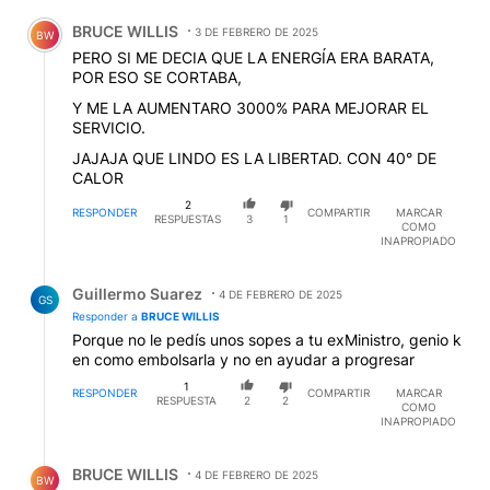
Comentario de BRUCE WILLIS.
BRUCE WILLIS
3 DE FEBRERO DE 2025
BW
PERO SI ME DECIA QUE LA ENERGÍA ERA BARATA,
POR ESO SE CORTABA,
Y ME LA AUMENTARO 3000% PARA MEJORAR EL
SERVICIO.
JAJAJA QUE LINDO ES LA LIBERTAD. CON 40° DE
CALOR
2
RESPONDER
COMPARTIR
MARCAR
RESPUESTAS
3
1
COMO
INAPROPIADO
Respuesta de Guillermo Suarez.
Guillermo Suarez
4 DE FEBRERO DE 2025
GS
Responder a
BRUCE WILLIS
Porque no le pedís unos sopes a tu exMinistro, genio k
en como embolsarla y no en ayudar a progresar
1
RESPONDER
COMPARTIR
MARCAR
RESPUESTA
2
2
COMO
INAPROPIADO
Respuesta de BRUCE WILLIS.
BRUCE WILLIS
4 DE FEBRERO DE 2025
BW