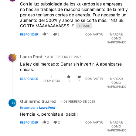
Con la luz subsidiada de los kukardos las empresas
no hacían trabajos de reacondicionamiento de la red y
por eso teníamos cortes de energía. Fue necesario un
aumento del 500% y ahora no se corta más. "NO SE
CORTA MÁAAAAAAASSS !!"
EDITADO
RESPONDER
1
2
COMPARTIR
MARCAR
COMO
INAPROPIADO
Comentario de Laura Pont.
Laura Pont
3 DE FEBRERO DE 2025
LP
La ley del mercado: Ganar sin invertir. A abanicarse
chicas.
1
RESPONDER
COMPARTIR
MARCAR
RESPUESTA
3
2
COMO
INAPROPIADO
Respuesta de Guillermo Suarez.
Guillermo Suarez
4 DE FEBRERO DE 2025
GS
Responder a
Laura Pont
Herncia k, peronista al palo!!!
RESPONDER
2
2
COMPARTIR
MARCAR
COMO
INAPROPIADO