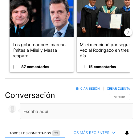
Los gobernadores marcan
Milei mencionó por segunda
límites a Milei y Massa
vez al Rodrigazo en tres
reapare...
día...
87 comentarios
15 comentarios
INICIAR SESIÓN
|
CREAR CUENTA
Conversación
SIGA ESTA CO
SEGUIR
LOS MÁS RECIENTES
TODOS LOS COMENTARIOS
23