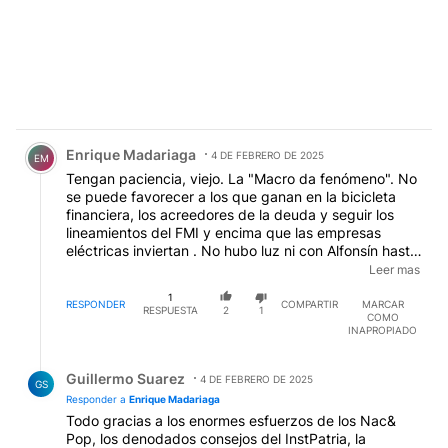
Comentario de Enrique Madariaga.
Enrique Madariaga
4 DE FEBRERO DE 2025
EM
Tengan paciencia, viejo. La "Macro da fenómeno". No
se puede favorecer a los que ganan en la bicicleta
financiera, los acreedores de la deuda y seguir los
lineamientos del FMI y encima que las empresas
eléctricas inviertan . No hubo luz ni con Alfonsín hasta
con los K, y pretenden que este gobierno fxchx &
Leer mas
AntiPop les demos luz. Hay grandes sospechas de
1
que entre los que se quedaron sin luz han participado
RESPONDER
COMPARTIR
MARCAR
RESPUESTA
2
1
COMO
o simpatizado con la inmensa marcha antifascista.
INAPROPIADO
Además debe haber muchos viejos meados y zurdos
Hijos de madre fascista. Tengan paciencia que el
Respuesta de Guillermo Suarez.
saqueo aún no ha terminado y aún faltan tres años de
Guillermo Suarez
4 DE FEBRERO DE 2025
GS
sacrificios de ovejas.
Responder a
Enrique Madariaga
Todo gracias a los enormes esfuerzos de los Nac&
Pop, los denodados consejos del InstPatria, la