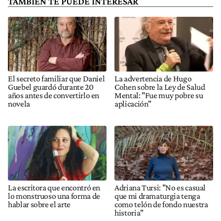
TAMBIÉN TE PUEDE INTERESAR
El secreto familiar que Daniel
La advertencia de Hugo
Guebel guardó durante 20
Cohen sobre la Ley de Salud
años antes de convertirlo en
Mental: "Fue muy pobre su
novela
aplicación"
La escritora que encontró en
Adriana Tursi: "No es casual
lo monstruoso una forma de
que mi dramaturgia tenga
hablar sobre el arte
como telón de fondo nuestra
historia"