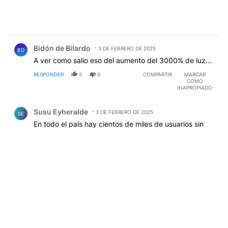
Comentario de Bidón de BiIardo.
Bidón de BiIardo
3 DE FEBRERO DE 2025
BD
A ver como salio eso del aumento del 3000% de luz...
RESPONDER
3
0
COMPARTIR
MARCAR
COMO
INAPROPIADO
Comentario de Susu Eyheralde.
Susu Eyheralde
3 DE FEBRERO DE 2025
SE
En todo el país hay cientos de miles de usuarios sin
luz en todo el país.
RESPONDER
3
1
COMPARTIR
MARCAR
COMO
INAPROPIADO
Comentario de Gustavo Grimaldi.
Gustavo Grimaldi
3 DE FEBRERO DE 2025
GG
QUE ES EL AMBA ? ESTA NOTICIA ES UNA GRAN
MENTIRA !!!! LOS CORTES SON EN VARIAS
PROVINCIAS NO EN CABA !!!!
4