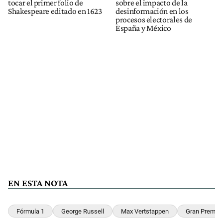
tocar el primer folio de
sobre el impacto de la
Shakespeare editado en 1623
desinformación en los
procesos electorales de
España y México
EN ESTA NOTA
Fórmula 1
George Russell
Max Vertstappen
Gran Premio