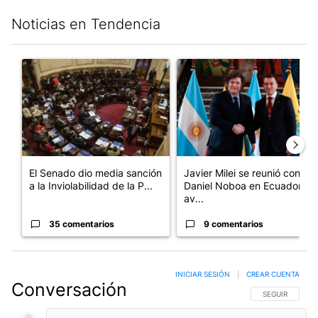
Noticias en Tendencia
Este listado muestra los artículos con más comentarios en los últim
Un artículo de tendencia con el título "El Senado dio media san
Un artículo de tendencia con e
El Senado dio media sanción
Javier Milei se reunió con
a la Inviolabilidad de la P...
Daniel Noboa en Ecuador y
av...
35 comentarios
9 comentarios
INICIAR SESIÓN
|
CREAR CUENTA
Conversación
SIGA ESTA CO
SEGUIR