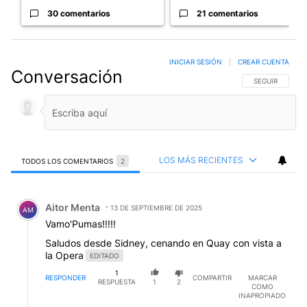
30 comentarios
21 comentarios
INICIAR SESIÓN
|
CREAR CUENTA
Conversación
SIGA ESTA CO
SEGUIR
LOS MÁS RECIENTES
TODOS LOS COMENTARIOS
2
Todos los comentarios
Comentario de Aitor Menta.
Aitor Menta
13 DE SEPTIEMBRE DE 2025
AM
Vamo'Pumas!!!!!
Saludos desde Sidney, cenando en Quay con vista a
la Opera
EDITADO
1
RESPONDER
COMPARTIR
MARCAR
RESPUESTA
1
2
COMO
INAPROPIADO