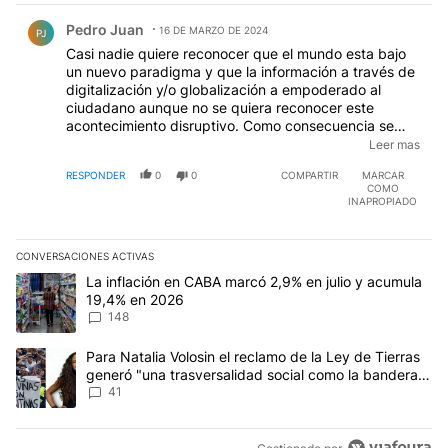
Comentario de Pedro Juan.
Pedro Juan
16 DE MARZO DE 2024
PJ
Casi nadie quiere reconocer que el mundo esta bajo
un nuevo paradigma y que la información a través de
digitalización y/o globalización a empoderado al
ciudadano aunque no se quiera reconocer este
acontecimiento disruptivo. Como consecuencia se
pondera el bienestar existente a un futuro venturoso e
Leer mas
incierto como es una nueva vivienda. Este fenómeno
RESPONDER
0
0
COMPARTIR
MARCAR
no se da solamente en Chile, ya que China muestra su
COMO
peor cara a través de su crisis inmobiliaria, Argentina
INAPROPIADO
por las circunstancias que le quieran poner también
esta con una crisis inmobiliaria, con gran cantidad de
departamentos cerrados, aunque esta noticia no se
CONVERSACIONES ACTIVAS
publicita...
Este listado muestra los artículos con más comentarios en los últim
Un artículo de tendencia con el título "La inflación en CABA mar
La inflación en CABA marcó 2,9% en julio y acumula
19,4% en 2026
148
Un artículo de tendencia con el título "Para Natalia Volosin el re
Para Natalia Volosin el reclamo de la Ley de Tierras
generó "una trasversalidad social como la bandera
de Malvinas"
41