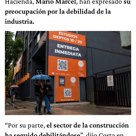
Hacienda,
Mario Marcel
, han expresado
su
preocupación por la debilidad de la
industria.
“Por su parte,
el sector de la construcción
ha seguido debilitándose
”, dijo Costa en