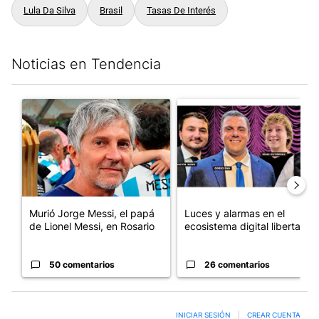
Lula Da Silva
Brasil
Tasas De Interés
Noticias en Tendencia
Este listado muestra los artículos con más comentarios en los últim
Un artículo de tendencia con el título "Murió Jorge Messi, el pa
Un artículo de tendencia con el
Murió Jorge Messi, el papá
Luces y alarmas en el
de Lionel Messi, en Rosario
ecosistema digital libertario
50 comentarios
26 comentarios
INICIAR SESIÓN
|
CREAR CUENTA