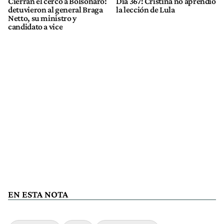
Cierran el cerco a Bolsonaro:
Día 367: Cristina no aprendió
detuvieron al general Braga
la lección de Lula
Netto, su ministro y
candidato a vice
EN ESTA NOTA