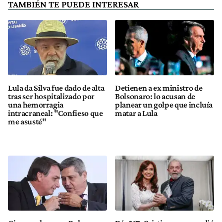
TAMBIÉN TE PUEDE INTERESAR
Lula da Silva fue dado de alta
Detienen a ex ministro de
tras ser hospitalizado por
Bolsonaro: lo acusan de
una hemorragia
planear un golpe que incluía
intracraneal: "Confieso que
matar a Lula
me asusté"