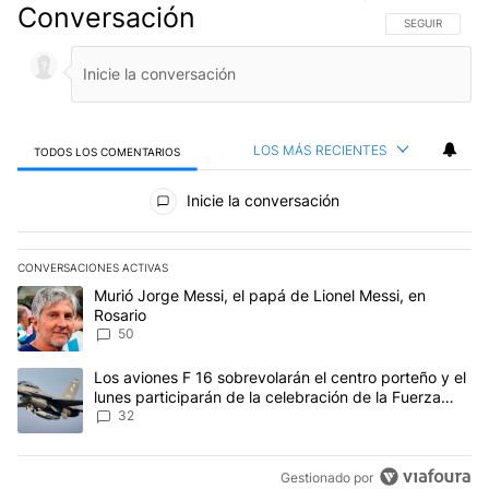
Conversación
SIGA ESTA CO
SEGUIR
LOS MÁS RECIENTES
TODOS LOS COMENTARIOS
Todos los comentarios
Inicie la conversación
CONVERSACIONES ACTIVAS
Este listado muestra los artículos con más comentarios en los últim
Un artículo de tendencia con el título "Murió Jorge Messi, el papá
Murió Jorge Messi, el papá de Lionel Messi, en
Rosario
50
Un artículo de tendencia con el título "Los aviones F 16 sobrevola
Los aviones F 16 sobrevolarán el centro porteño y el
lunes participarán de la celebración de la Fuerza
Aérea
32
Gestionado por