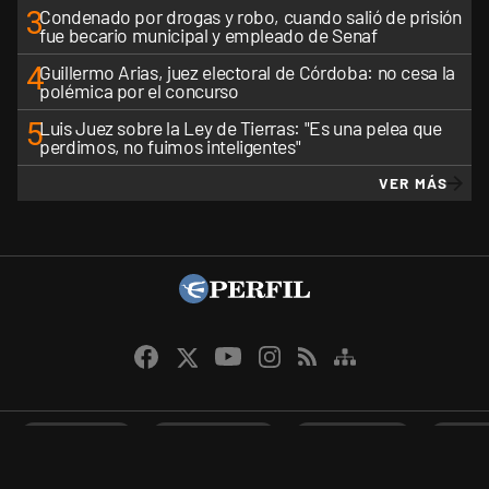
3
Condenado por drogas y robo, cuando salió de prisión
fue becario municipal y empleado de Senaf
4
Guillermo Arias, juez electoral de Córdoba: no cesa la
polémica por el concurso
5
Luis Juez sobre la Ley de Tierras: "Es una pelea que
perdimos, no fuimos inteligentes"
VER MÁS
CANALES RSS
QUIENES SOMOS
CONTÁCTENOS
PRIVAC