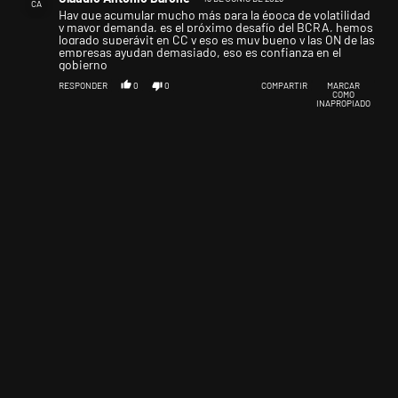
CA
Hay que acumular mucho más para la época de volatilidad
y mayor demanda, es el próximo desafío del BCRA, hemos
logrado superávit en CC y eso es muy bueno y las ON de las
empresas ayudan demasiado, eso es confianza en el
gobierno
RESPONDER
0
0
COMPARTIR
MARCAR
COMO
INAPROPIADO