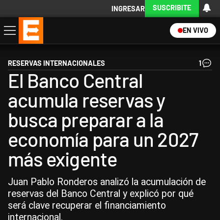
SUSCRIBITE
INGRESAR
EN VIVO
Economía
Política
Internacional
Actualidad
Descargá la App
RESERVAS INTERNACIONALES
1
El Banco Central
acumula reservas y
busca preparar a la
economía para un 2027
más exigente
Juan Pablo Ronderos analizó la acumulación de
reservas del Banco Central y explicó por qué
será clave recuperar el financiamiento
internacional.