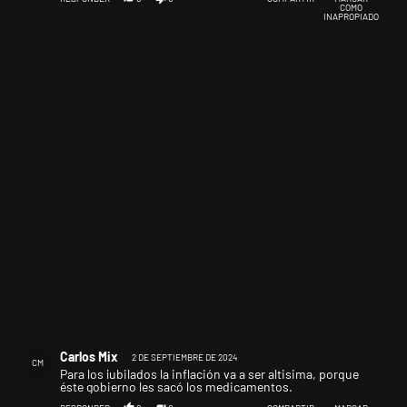
COMO
INAPROPIADO
Comentario de Carlos Mix.
Carlos Mix
2 DE SEPTIEMBRE DE 2024
CM
Para los jubilados la inflación va a ser altisima, porque
éste gobierno les sacó los medicamentos.