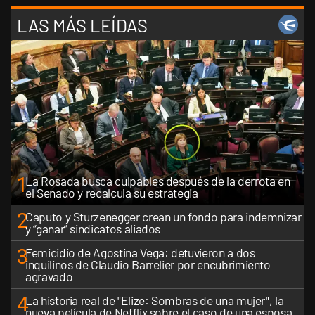
LAS MÁS LEÍDAS
1
La Rosada busca culpables después de la derrota en
el Senado y recalcula su estrategia
2
Caputo y Sturzenegger crean un fondo para indemnizar
y “ganar” sindicatos aliados
3
Femicidio de Agostina Vega: detuvieron a dos
inquilinos de Claudio Barrelier por encubrimiento
agravado
4
La historia real de "Elize: Sombras de una mujer", la
nueva película de Netflix sobre el caso de una esposa