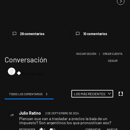
La Rosada busca culpables
Murió Jorge Messi, el papá de
después de la derrota en el S...
Lionel Messi, en Rosario
26 comentarios
10 comentarios
INICIAR SESIÓN
|
CREAR CUENTA
Conversación
SIGA ESTA CONV
SEGUIR
LOS MÁS RECIENTES
TODOS LOS COMENTARIOS
3
Todos los comentarios
Comentario de Julio Ratino.
Julio Ratino
2 DE SEPTIEMBRE DE 2024
JR
Piensan que van a trasladar a precios la baja de un
impuesto? Son argentinos los que pronostican eso?
RESPONDER
0
0
COMPARTIR
MARCAR