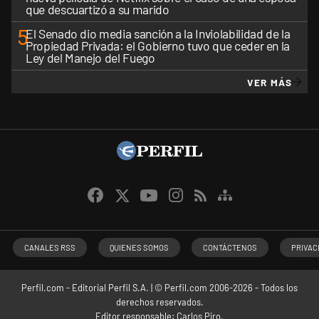
que descuartizó a su marido
5
El Senado dio media sanción a la Inviolabilidad de la
Propiedad Privada: el Gobierno tuvo que ceder en la
Ley del Manejo del Fuego
VER MÁS
CANALES RSS
QUIENES SOMOS
CONTÁCTENOS
PRIVAC
Perfil.com - Editorial Perfil S.A.
| © Perfil.com 2006-2026 - Todos los
derechos reservados.
Editor responsable: Carlos Piro.