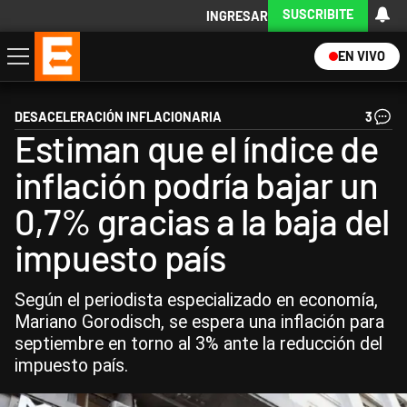
SUSCRIBITE
INGRESAR
EN VIVO
Economía
Política
Internacional
Actualidad
Descargá la App
DESACELERACIÓN INFLACIONARIA
3
Estiman que el índice de
inflación podría bajar un
0,7% gracias a la baja del
impuesto país
Según el periodista especializado en economía,
Mariano Gorodisch, se espera una inflación para
septiembre en torno al 3% ante la reducción del
impuesto país.