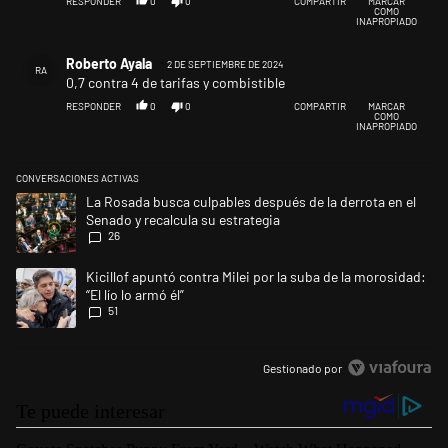
RESPONDER
0
0
COMPARTIR
MARCAR
COMO
INAPROPIADO
Comentario de Roberto Ayala.
Roberto Ayala
2 DE SEPTIEMBRE DE 2024
RA
0,7 contra 4 de tarifas y combistible
RESPONDER
0
0
COMPARTIR
MARCAR
COMO
INAPROPIADO
CONVERSACIONES ACTIVAS
Este listado muestra los artículos con más comentarios en los últimos 
Un artículo de tendencia con el título "La Rosada busca culpables despu
La Rosada busca culpables después de la derrota en el
Senado y recalcula su estrategia
26
Un artículo de tendencia con el título "Kicillof apuntó contra Milei por l
Kicillof apuntó contra Milei por la suba de la morosidad:
“El lío lo armó él”
51
Gestionado por