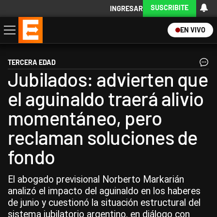
SUSCRIBITE
INGRESAR
EN VIVO
Economía
Política
Internacional
Actualidad
Descargá la App
TERCERA EDAD
Jubilados: advierten que
el aguinaldo traerá alivio
momentáneo, pero
reclaman soluciones de
fondo
El abogado previsional Norberto Markarián
analizó el impacto del aguinaldo en los haberes
de junio y cuestionó la situación estructural del
sistema jubilatorio argentino, en diálogo con