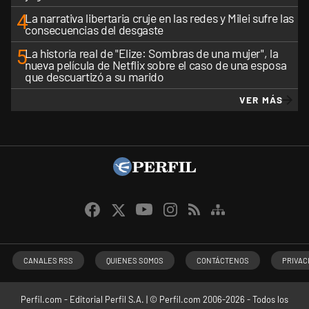
4
La narrativa libertaria cruje en las redes y Milei sufre las
consecuencias del desgaste
5
La historia real de "Elize: Sombras de una mujer", la
nueva película de Netflix sobre el caso de una esposa
que descuartizó a su marido
VER MÁS
CANALES RSS
QUIENES SOMOS
CONTÁCTENOS
PRIVAC
Perfil.com - Editorial Perfil S.A.
| © Perfil.com 2006-2026 - Todos los