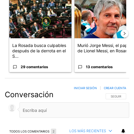
La Rosada busca culpables
Murió Jorge Messi, el papá
después de la derrota en el
de Lionel Messi, en Rosario
S...
29 comentarios
13 comentarios
INICIAR SESIÓN
|
CREAR CUENTA
Conversación
SIGA ESTA CO
SEGUIR
LOS MÁS RECIENTES
TODOS LOS COMENTARIOS
2