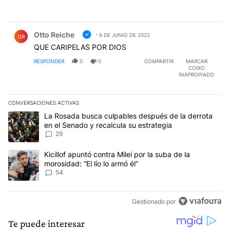
Comentario de Otto Reiche.
Otto Reiche
6 DE JUNIO DE 2022
OR
QUE CARIPELAS POR DIOS
RESPONDER
0
0
COMPARTIR
MARCAR
COMO
INAPROPIADO
CONVERSACIONES ACTIVAS
Este listado muestra los artículos con más comentarios en los últim
Un artículo de tendencia con el título "La Rosada busca culpables
La Rosada busca culpables después de la derrota
en el Senado y recalcula su estrategia
29
Un artículo de tendencia con el título "Kicillof apuntó contra Milei 
Kicillof apuntó contra Milei por la suba de la
morosidad: “El lío lo armó él”
54
Gestionado por