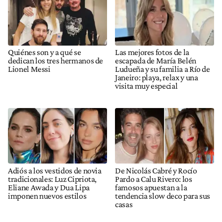
Quiénes son y a qué se
Las mejores fotos de la
dedican los tres hermanos de
escapada de María Belén
Lionel Messi
Ludueña y su familia a Río de
Janeiro: playa, relax y una
visita muy especial
Adiós a los vestidos de novia
De Nicolás Cabré y Rocío
tradicionales: Luz Cipriota,
Pardo a Calu Rivero: los
Eliane Awada y Dua Lipa
famosos apuestan a la
imponen nuevos estilos
tendencia slow deco para sus
casas