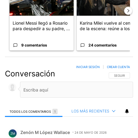
Lionel Messi llegó a Rosario
Karina Milei vuelve al centro
para despedir a su padre, ...
de la escena: reúne a los...
9 comentarios
24 comentarios
INICIAR SESIÓN
|
CREAR CUENTA
Conversación
SIGA ESTA CO
SEGUIR
LOS MÁS RECIENTES
TODOS LOS COMENTARIOS
1
Todos los comentarios
Comentario de Zenón M López Wallace.
Zenón M López Wallace
24 DE MAYO DE 2026
ZM