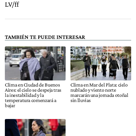
LV/ff
TAMBIÉN TE PUEDE INTERESAR
Clima en Ciudad de Buenos
Clima en Mar del Plata: cielo
Aires: el cielo se despeja tras
nublado y viento norte
la inestabilidad y la
marcarán una jornada otoñal
temperatura comenzará a
sin lluvias
bajar