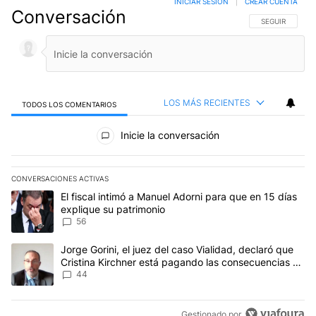
INICIAR SESIÓN
|
CREAR CUENTA
Conversación
SIGA ESTA CO
SEGUIR
LOS MÁS RECIENTES
TODOS LOS COMENTARIOS
Todos los comentarios
Inicie la conversación
CONVERSACIONES ACTIVAS
Este listado muestra los artículos con más comentarios en los últim
Un artículo de tendencia con el título "El fiscal intimó a Manuel 
El fiscal intimó a Manuel Adorni para que en 15 días
explique su patrimonio
56
Un artículo de tendencia con el título "Jorge Gorini, el juez del
Jorge Gorini, el juez del caso Vialidad, declaró que
Cristina Kirchner está pagando las consecuencias de
cometer "un delito comprobado"
44
Gestionado por