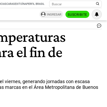
ICIAS
CARAS
EXITOÍNA
PERFIL BRASIL
INGRESAR
SUSCRIBITE
Cl
emperaturas
en
el
AM
a el fin de
frí
pol
co
te
mí
qu
osc
los
 el viernes, generando jornadas con escasa
3°
 las marcas en el Área Metropolitana de Buenos
pa
el
fin
de
se