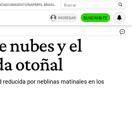
ICIAS
CARAS
EXITOÍNA
PERFIL BRASIL
INGRESAR
SUSCRIBITE
Lo
e nubes y el
po
ap
a
da otoñal
to
tip
de
ab
pa
d reducida por neblinas matinales en los
int
co
el
in
frí
|
we