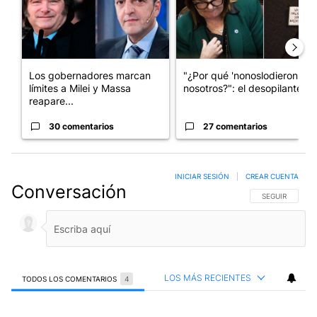
Los gobernadores marcan
"¿Por qué 'nonoslodieron' a
límites a Milei y Massa
nosotros?": el desopilante ...
reapare...
30 comentarios
27 comentarios
INICIAR SESIÓN
|
CREAR CUENTA
Conversación
SIGA ESTA CO
SEGUIR
LOS MÁS RECIENTES
TODOS LOS COMENTARIOS
4
Todos los comentarios
Comentario de Susu Eyheralde.