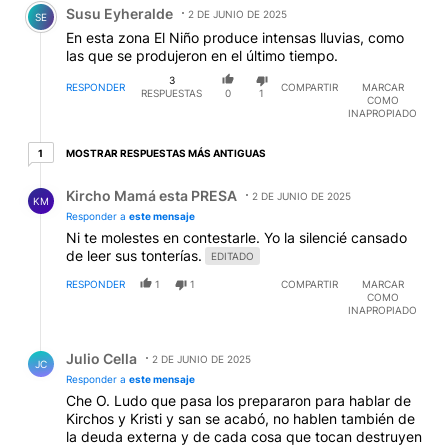
Susu Eyheralde
2 DE JUNIO DE 2025
SE
En esta zona El Niño produce intensas lluvias, como
las que se produjeron en el último tiempo.
3
RESPONDER
COMPARTIR
MARCAR
RESPUESTAS
0
1
COMO
INAPROPIADO
1 respuesta más antiguas
MOSTRAR RESPUESTAS MÁS ANTIGUAS
1
Respuesta de Kircho Mamá esta PRESA.
Kircho Mamá esta PRESA
2 DE JUNIO DE 2025
KM
Responder a
este mensaje
Ni te molestes en contestarle. Yo la silencié cansado
de leer sus tonterías.
EDITADO
RESPONDER
1
1
COMPARTIR
MARCAR
COMO
INAPROPIADO
Respuesta de Julio Cella.
Julio Cella
2 DE JUNIO DE 2025
JC
Responder a
este mensaje
Che O. Ludo que pasa los prepararon para hablar de
Kirchos y Kristi y san se acabó, no hablen también de
la deuda externa y de cada cosa que tocan destruyen