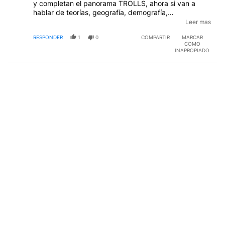
y completan el panorama TROLLS, ahora si van a
hablar de teorías, geografía, demografía,
palenteologia, escenografía y todas las fías del mundo
Leer mas
, lo único que saben es comprar al fiado, y bueno esta
RESPONDER
1
0
COMPARTIR
MARCAR
difícil.
COMO
INAPROPIADO