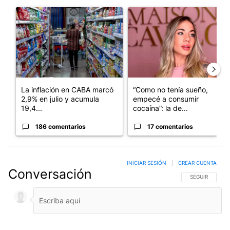
Este listado muestra los artículos con más comentarios en los últim
Un artículo de tendencia con el título "La inflación en CABA m
Un artículo de tendencia con e
La inflación en CABA marcó
“Como no tenía sueño,
2,9% en julio y acumula
empecé a consumir
19,4...
cocaína”: la de...
186 comentarios
17 comentarios
INICIAR SESIÓN
|
CREAR CUENTA
Conversación
SIGA ESTA CO
SEGUIR