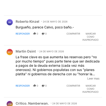
Comentario de Roberto Kinzel.
Roberto Kinzel
24 DE MAYO DE 2026
RK
Burgueño, parece Calvo, poco baño.-
RESPONDER
0
0
COMPARTIR
MARCAR
COMO
INAPROPIADO
Comentario de Martin Osint.
Martin Osint
24 DE MAYO DE 2026
MO
La frase clave es que aumenta las reservas pero "no
por mucho tiempo" pues parte tiene que ser dedicada
a pagos de la deuda externa (cada vez más
onerosos). Ni gobiernos populistas con sus "planes
platita" ni gobiernos de derecha con su "honrar la
deuda" pueden acumular reservas, NUNCA, jamás,
Leer mas
inevitablemente terminan cayendo. Los primeros
RESPONDER
0
0
COMPARTIR
MARCAR
porque los pesos emitidos a mansalva van al dólar
COMO
haciendo subir los precios y los segundos porque al
INAPROPIADO
achicar las reservas vía pago de deuda eterna,
Comentario de Critico. Namberwan..
usuraria y no sustentable achican las reservas
Critico. Namberwan.
provocando también saltos cambiarios y de precios.
24 DE MAYO DE 2026
CN