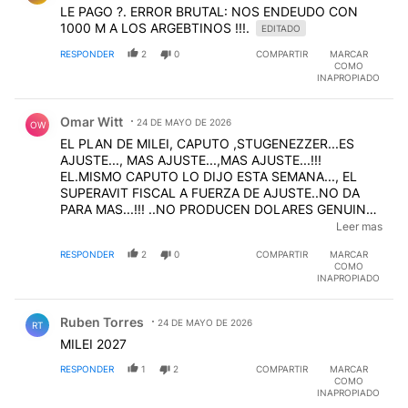
Un país que no puede tener moneda con valor y
LE PAGO ?. ERROR BRUTAL: NOS ENDEUDO CON
estable no tiene nada.
1000 M A LOS ARGEBTINOS !!!.
EDITADO
RESPONDER
2
0
COMPARTIR
MARCAR
COMO
INAPROPIADO
Comentario de Omar Witt.
Omar Witt
24 DE MAYO DE 2026
OW
EL PLAN DE MILEI, CAPUTO ,STUGENEZZER...ES
AJUSTE..., MAS AJUSTE...,MAS AJUSTE...!!!
EL.MISMO CAPUTO LO DIJO ESTA SEMANA..., EL
SUPERAVIT FISCAL A FUERZA DE AJUSTE..NO DA
PARA MAS...!!! ..NO PRODUCEN DOLARES GENUINOS
PARA PAGAR LA DEUDA QUE TOMARON
Leer mas
CAPUTO,STUGENEZZER CON MACRI...!!! ...NO
RESPONDER
2
0
COMPARTIR
MARCAR
PUEDEN TOMAR MAS CREDITOS...!!! ..CUAL SERIA LA
COMO
SOLUCION...????
INAPROPIADO
Comentario de Ruben Torres.
Ruben Torres
24 DE MAYO DE 2026
RT
MILEI 2027
RESPONDER
1
2
COMPARTIR
MARCAR
COMO
INAPROPIADO