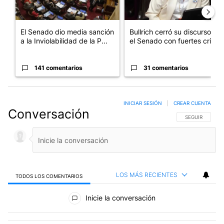
El Senado dio media sanción
Bullrich cerró su discurso en
a la Inviolabilidad de la P...
el Senado con fuertes crí...
141 comentarios
31 comentarios
INICIAR SESIÓN
|
CREAR CUENTA
Conversación
SIGA ESTA CO
SEGUIR
LOS MÁS RECIENTES
TODOS LOS COMENTARIOS
Todos los comentarios
Inicie la conversación