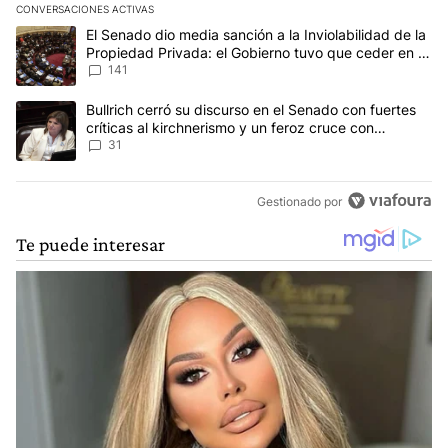
CONVERSACIONES ACTIVAS
Este listado muestra los artículos con más comentarios en los últim
Un artículo de tendencia con el título "El Senado dio media sanci
El Senado dio media sanción a la Inviolabilidad de la
Propiedad Privada: el Gobierno tuvo que ceder en la
Ley del Manejo del Fuego
141
Un artículo de tendencia con el título "Bullrich cerró su discurso e
Bullrich cerró su discurso en el Senado con fuertes
críticas al kirchnerismo y un feroz cruce con
Capitanich al que le gritó “¡cállate!”
31
Gestionado por