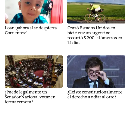
Loan: ¿ahora sí se despierta
Cruzó Estados Unidos en
Corrientes?
bicicleta: un argentino
recorrió 5.200 kilómetros en
14 días
¿Puede legalmente un
¿Existe constitucionalmente
Senador Nacional votar en
el derecho a odiar al otro?
forma remota?