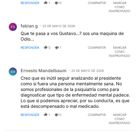
RESPONDER
1
0
COMPARTIR
MARCAR
COMO
INAPROPIADO
Comentario de fabian g.
fabian g
25 DE MAYO DE 2026
FG
Que te pasa a vos Gustavo...? sos una maquina de
Odio...
RESPONDER
0
1
COMPARTIR
MARCAR
COMO
INAPROPIADO
Comentario de Ernesto Mandelbaum.
Ernesto Mandelbaum
25 DE MAYO DE 2026
EM
Creo que es inútil seguir analizando al presidente
como si fuera una persona mentalmente sana. No
somos profesionales de la psiquiatría como para
diagnosticar que tipo de enfermedad mental padece.
Lo que si podemos apreciar, por su conducta, es que
está descompensado o mal medicado.
RESPONDER
1
0
COMPARTIR
MARCAR
COMO
INAPROPIADO