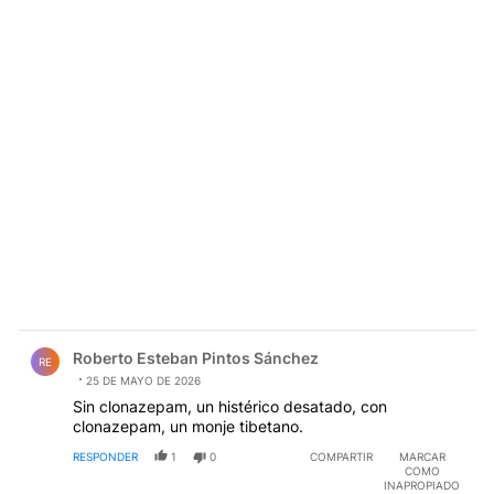
Comentario de Roberto Esteban Pintos Sánchez.
Roberto Esteban Pintos Sánchez
RE
25 DE MAYO DE 2026
Sin clonazepam, un histérico desatado, con
clonazepam, un monje tibetano.
RESPONDER
1
0
COMPARTIR
MARCAR
COMO
INAPROPIADO