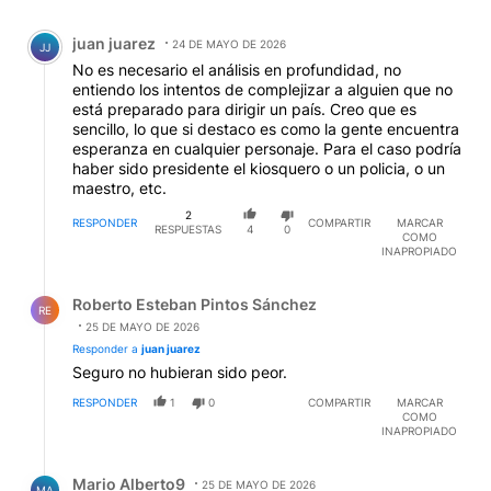
Comentario de juan juarez.
juan juarez
24 DE MAYO DE 2026
JJ
No es necesario el análisis en profundidad, no
entiendo los intentos de complejizar a alguien que no
está preparado para dirigir un país. Creo que es
sencillo, lo que si destaco es como la gente encuentra
esperanza en cualquier personaje. Para el caso podría
haber sido presidente el kiosquero o un policia, o un
maestro, etc.
2
RESPONDER
COMPARTIR
MARCAR
RESPUESTAS
4
0
COMO
INAPROPIADO
Respuesta de Roberto Esteban Pintos Sánchez.
Roberto Esteban Pintos Sánchez
RE
25 DE MAYO DE 2026
Responder a
juan juarez
Seguro no hubieran sido peor.
RESPONDER
1
0
COMPARTIR
MARCAR
COMO
INAPROPIADO
Respuesta de Mario Alberto9.
Mario Alberto9
25 DE MAYO DE 2026
MA