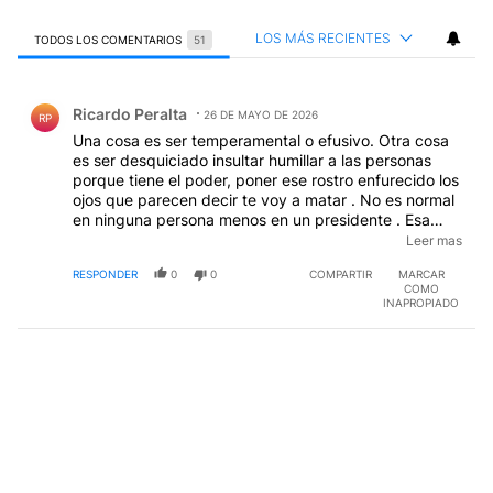
LOS MÁS RECIENTES
TODOS LOS COMENTARIOS
51
Todos los comentarios
Comentario de Ricardo Peralta.
Ricardo Peralta
26 DE MAYO DE 2026
RP
Una cosa es ser temperamental o efusivo. Otra cosa
es ser desquiciado insultar humillar a las personas
porque tiene el poder, poner ese rostro enfurecido los
ojos que parecen decir te voy a matar . No es normal
en ninguna persona menos en un presidente . Esa
cara que pone cuando quiere a alguien ,con perdon
Leer mas
de la palabra parece que se va a babear,o lo mira
RESPONDER
0
0
COMPARTIR
MARCAR
como un chico ama a su idolo , cuando pone esa cara
COMO
de goce, cuando hace lo que quiere aunque haga
INAPROPIADO
sufrir a la gente , no se para mi no es normal, esta loco
o el loco soy yo. Pero a mi me preocupa mas la gente
que apoya todo lo que hace y dice sin entender nada,
eso hace pensar que estamos todos desquiciados .
Hubo un desquiciado que se creyo dueño del mundo
y fijense como termino el y su pais.