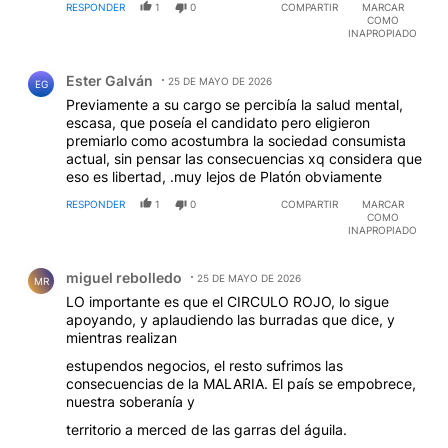
RESPONDER
1
0
COMPARTIR
MARCAR
COMO
INAPROPIADO
Comentario de Ester Galván.
Ester Galván
25 DE MAYO DE 2026
EG
Previamente a su cargo se percibía la salud mental,
escasa, que poseía el candidato pero eligieron
premiarlo como acostumbra la sociedad consumista
actual, sin pensar las consecuencias xq considera que
eso es libertad, .muy lejos de Platón obviamente
RESPONDER
1
0
COMPARTIR
MARCAR
COMO
INAPROPIADO
Comentario de miguel rebolledo.
miguel rebolledo
25 DE MAYO DE 2026
MR
LO importante es que el CIRCULO ROJO, lo sigue
apoyando, y aplaudiendo las burradas que dice, y
mientras realizan
estupendos negocios, el resto sufrimos las
consecuencias de la MALARIA. El país se empobrece,
nuestra soberanía y
territorio a merced de las garras del águila.