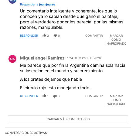
Responder a
juan juarez
Un comentario inteligente y coherente, los que lo
conocen ya lo sabían desde que ganó el balotaje,
pero al verdadero poder les parecía, por las mismas
razones, manipulable.
RESPONDER
2
0
COMPARTIR
MARCAR
COMO
INAPROPIADO
Comentario de Miguel angel Ramirez.
Miguel angel Ramirez
24 DE MAYO DE 2026
MA
Me parece que por fin la Argentina camina sola hacia
su inserción en el mundo y su crecimiento
A los orates dejamos que hable
El circulo rojo esta manejando todo.-
RESPONDER
1
3
COMPARTIR
MARCAR
COMO
INAPROPIADO
CARGAR MÁS COMENTARIOS
CONVERSACIONES ACTIVAS