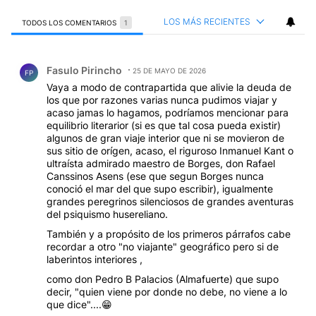
LOS MÁS RECIENTES
TODOS LOS COMENTARIOS
1
Todos los comentarios
Comentario de Fasulo Pirincho.
Fasulo Pirincho
25 DE MAYO DE 2026
FP
Vaya a modo de contrapartida que alivie la deuda de
los que por razones varias nunca pudimos viajar y
acaso jamas lo hagamos, podríamos mencionar para
equilibrio literarior (si es que tal cosa pueda existir)
algunos de gran viaje interior que ni se movieron de
sus sitio de orígen, acaso, el riguroso Inmanuel Kant o
ultraísta admirado maestro de Borges, don Rafael
Canssinos Asens (ese que segun Borges nunca
conoció el mar del que supo escribir), igualmente
grandes peregrinos silenciosos de grandes aventuras
del psiquismo husereliano.
También y a propósito de los primeros párrafos cabe
recordar a otro "no viajante" geográfico pero si de
laberintos interiores ,
como don Pedro B Palacios (Almafuerte) que supo
decir, "quien viene por donde no debe, no viene a lo
que dice"....😁