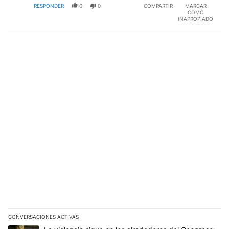
RESPONDER
0
0
COMPARTIR
MARCAR
COMO
INAPROPIADO
CONVERSACIONES ACTIVAS
Este listado muestra los artículos con más comentarios en los últim