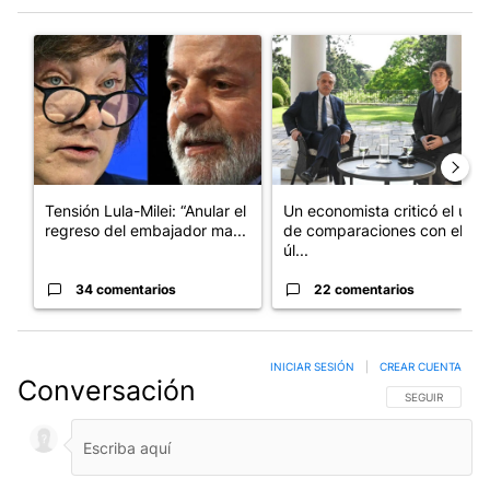
Este listado muestra los artículos con más comentarios en los últim
Un artículo de tendencia con el título "Tensión Lula-Milei: “A
Un artículo de tendencia con 
Tensión Lula-Milei: “Anular el
Un economista criticó el uso
regreso del embajador ma...
de comparaciones con el
úl...
34 comentarios
22 comentarios
INICIAR SESIÓN
|
CREAR CUENTA
Conversación
SIGA ESTA CO
SEGUIR