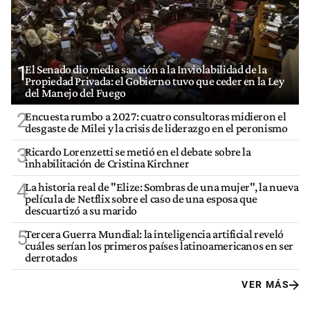
1
El Senado dio media sanción a la Inviolabilidad de la
Propiedad Privada: el Gobierno tuvo que ceder en la Ley
del Manejo del Fuego
2
Encuesta rumbo a 2027: cuatro consultoras midieron el
desgaste de Milei y la crisis de liderazgo en el peronismo
3
Ricardo Lorenzetti se metió en el debate sobre la
inhabilitación de Cristina Kirchner
4
La historia real de "Elize: Sombras de una mujer", la nueva
película de Netflix sobre el caso de una esposa que
descuartizó a su marido
5
Tercera Guerra Mundial: la inteligencia artificial reveló
cuáles serían los primeros países latinoamericanos en ser
derrotados
VER MÁS