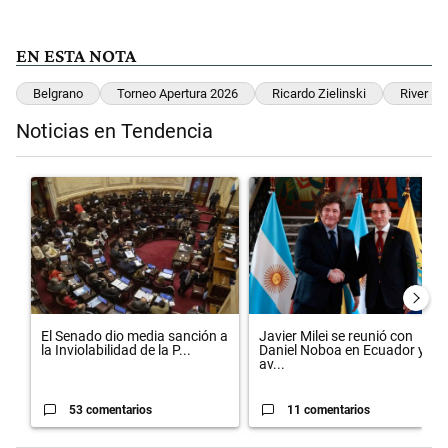
EN ESTA NOTA
Belgrano
Torneo Apertura 2026
Ricardo Zielinski
River Pl
Noticias en Tendencia
Este listado muestra los artículos con más comentarios en los últimos 
Un artículo de tendencia con el título "El Senado dio media sanción 
Un artículo de tendencia con el 
El Senado dio media sanción a
Javier Milei se reunió con
la Inviolabilidad de la P...
Daniel Noboa en Ecuador y
av...
53 comentarios
11 comentarios