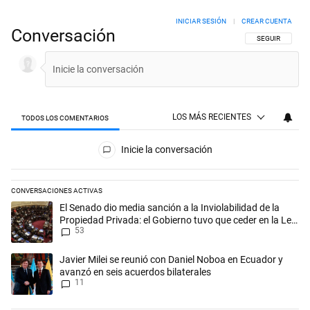
INICIAR SESIÓN
|
CREAR CUENTA
Conversación
SIGA ESTA CON
SEGUIR
LOS MÁS RECIENTES
TODOS LOS COMENTARIOS
Todos los comentarios
Inicie la conversación
CONVERSACIONES ACTIVAS
Este listado muestra los artículos con más comentarios en los últimos 
Un artículo de tendencia con el título "El Senado dio media sanción a l
El Senado dio media sanción a la Inviolabilidad de la
Propiedad Privada: el Gobierno tuvo que ceder en la Ley
53
del Manejo del Fuego
Un artículo de tendencia con el título "Javier Milei se reunió con Dan
Javier Milei se reunió con Daniel Noboa en Ecuador y
avanzó en seis acuerdos bilaterales
11