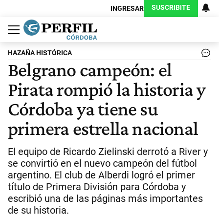
SUSCRIBITE
INGRESAR
Política
Economía
Judiciales
Sociedad
Cultura
Espectáculos
Deportes
Protagonistas
HAZAÑA HISTÓRICA
Belgrano campeón: el
Pirata rompió la historia y
Córdoba ya tiene su
primera estrella nacional
El equipo de Ricardo Zielinski derrotó a River y
se convirtió en el nuevo campeón del fútbol
argentino. El club de Alberdi logró el primer
título de Primera División para Córdoba y
escribió una de las páginas más importantes
de su historia.