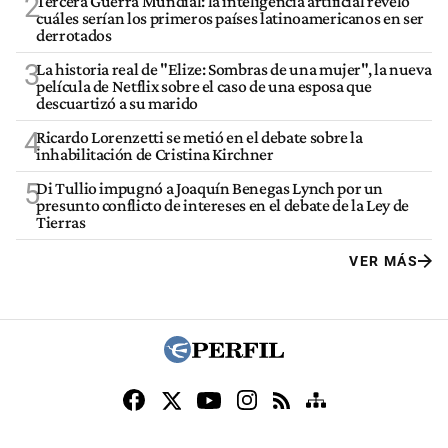
2
Tercera Guerra Mundial: la inteligencia artificial reveló
cuáles serían los primeros países latinoamericanos en ser
derrotados
3
La historia real de "Elize: Sombras de una mujer", la nueva
película de Netflix sobre el caso de una esposa que
descuartizó a su marido
4
Ricardo Lorenzetti se metió en el debate sobre la
inhabilitación de Cristina Kirchner
5
Di Tullio impugnó a Joaquín Benegas Lynch por un
presunto conflicto de intereses en el debate de la Ley de
Tierras
VER MÁS