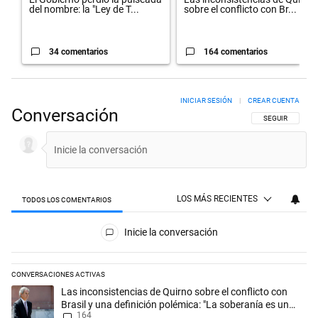
del nombre: la "Ley de T...
sobre el conflicto con Br...
34 comentarios
164 comentarios
INICIAR SESIÓN
|
CREAR CUENTA
Conversación
SIGA ESTA CON
SEGUIR
LOS MÁS RECIENTES
TODOS LOS COMENTARIOS
Todos los comentarios
Inicie la conversación
CONVERSACIONES ACTIVAS
Este listado muestra los artículos con más comentarios en los últimos 
Un artículo de tendencia con el título "Las inconsistencias de Quirno s
Las inconsistencias de Quirno sobre el conflicto con
Brasil y una definición polémica: "La soberanía es un
164
concepto antiguo"