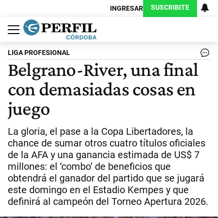
SUSCRIBITE
INGRESAR
Política
Economía
Judiciales
Sociedad
Cultura
Espectáculos
Deportes
Protagonistas
LIGA PROFESIONAL
Belgrano-River, una final
con demasiadas cosas en
juego
La gloria, el pase a la Copa Libertadores, la
chance de sumar otros cuatro títulos oficiales
de la AFA y una ganancia estimada de US$ 7
millones: el ‘combo’ de beneficios que
obtendrá el ganador del partido que se jugará
este domingo en el Estadio Kempes y que
definirá al campeón del Torneo Apertura 2026.