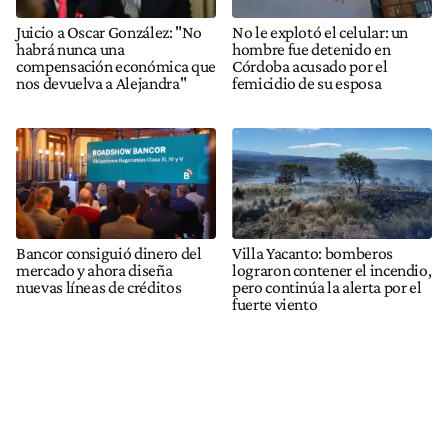
Juicio a Oscar González: "No
No le explotó el celular: un
habrá nunca una
hombre fue detenido en
compensación económica que
Córdoba acusado por el
nos devuelva a Alejandra"
femicidio de su esposa
Bancor consiguió dinero del
Villa Yacanto: bomberos
mercado y ahora diseña
lograron contener el incendio,
nuevas líneas de créditos
pero continúa la alerta por el
fuerte viento