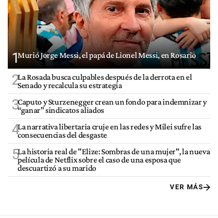
1
Murió Jorge Messi, el papá de Lionel Messi, en Rosario
2
La Rosada busca culpables después de la derrota en el
Senado y recalcula su estrategia
3
Caputo y Sturzenegger crean un fondo para indemnizar y
“ganar” sindicatos aliados
4
La narrativa libertaria cruje en las redes y Milei sufre las
consecuencias del desgaste
5
La historia real de "Elize: Sombras de una mujer", la nueva
película de Netflix sobre el caso de una esposa que
descuartizó a su marido
VER MÁS