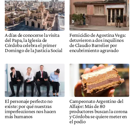
A días de conocerse la visita
Femicidio de Agostina Vega:
del Papa, la Iglesia de
detuvieron a dos inquilinos
Córdoba celebra el primer
de Claudio Barrelier por
Domingo de la Justicia Social
encubrimiento agravado
El personaje perfecto no
Campeonato Argentino del
existe: por qué nuestras
Alfajor: Más de 80
imperfecciones nos hacen
productores buscan la corona
más humanos
y Córdoba se quiere meter en
el podio