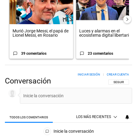
Murió Jorge Messi, el papá de
Luces y alarmas en el
Lionel Messi, en Rosario
ecosistema digital libertario
39 comentarios
23 comentarios
INICIAR SESIÓN
|
CREAR CUENTA
Conversación
SIGA ESTA CON
SEGUIR
LOS MÁS RECIENTES
TODOS LOS COMENTARIOS
Todos los comentarios
Inicie la conversación