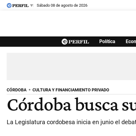
sábado 08 de agosto de 2026
Últimas noticias
Política
Eco
Inicio
Ahora
Opinión
Cultura
Arte
Educación
Videos
Córdoba
Reperfilar
Diario del Juicio
CÓRDOBA
CULTURA Y FINANCIAMIENTO PRIVADO
Córdoba busca su
La Legislatura cordobesa inicia en junio el debat