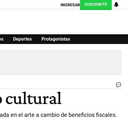
SUSCRIBITE
INGRESAR
os
Deportes
Protagonistas
Ciencia
Protagonistas
Tecnología
CARAS
Exitoina
Turismo
Exitoina
Gaming
Vivo
Me
 cultural
de
tra
Le
e
vada en el arte a cambio de beneficios fiscales.
inv
tr
so