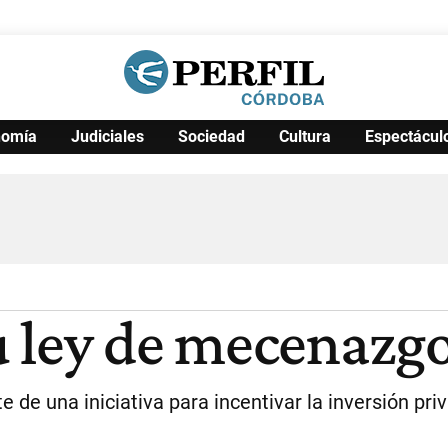
nomía
Judiciales
Sociedad
Cultura
Espectácul
Política
Pymes
Salud
Internacional
Clima
Deportes
Business
Noticias
Caras
 ley de mecenazgo
e de una iniciativa para incentivar la inversión pri