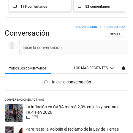
179 comentarios
52 comentarios
INICIAR SESIÓN
|
CREAR CUENTA
Conversación
SIGA ESTA CON
SEGUIR
LOS MÁS RECIENTES
TODOS LOS COMENTARIOS
Todos los comentarios
Inicie la conversación
CONVERSACIONES ACTIVAS
Este listado muestra los artículos con más comentarios en los últimos 
Un artículo de tendencia con el título "La inflación en CABA marcó 2,
La inflación en CABA marcó 2,9% en julio y acumula
19,4% en 2026
179
Un artículo de tendencia con el título "Para Natalia Volosin el reclam
Para Natalia Volosin el reclamo de la Ley de Tierras