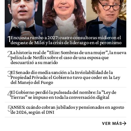
1
Encuesta rumbo a 2027: cuatro consultoras midieron el
desgaste de Milei y la crisis de liderazgo en el peronismo
2
La historia real de "Elize: Sombras de una mujer", la nueva
película de Netflix sobre el caso de una esposa que
descuartizó a su marido
3
El Senado dio media sanción a la Inviolabilidad de la
Propiedad Privada: el Gobierno tuvo que ceder en la Ley
del Manejo del Fuego
4
El Gobierno perdió la pulseada del nombre: la "Ley de
Tierras" se impuso en toda la conversación digital
5
ANSES: cuándo cobran jubilados y pensionados en agosto
de 2026, según el DNI
VER MÁS