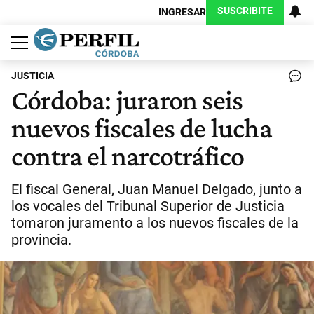
SUSCRIBITE
INGRESAR
Política
Economía
Judiciales
Sociedad
Cultura
Espectáculos
Deportes
Protagonistas
JUSTICIA
Córdoba: juraron seis
nuevos fiscales de lucha
contra el narcotráfico
El fiscal General, Juan Manuel Delgado, junto a
los vocales del Tribunal Superior de Justicia
tomaron juramento a los nuevos fiscales de la
provincia.