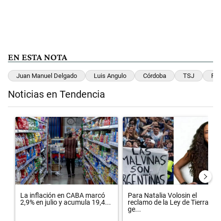
EN ESTA NOTA
Juan Manuel Delgado
Luis Angulo
Córdoba
TSJ
Fis
Noticias en Tendencia
Este listado muestra los artículos con más comentarios en los últimos 
Un artículo de tendencia con el título "La inflación en CABA marcó 
Un artículo de tendencia con el 
La inflación en CABA marcó
Para Natalia Volosin el
2,9% en julio y acumula 19,4...
reclamo de la Ley de Tierras
ge...