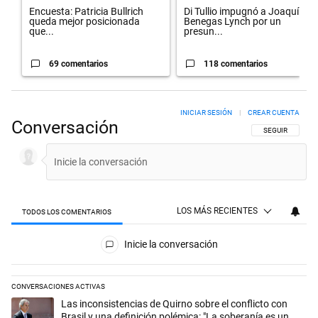
Encuesta: Patricia Bullrich
Di Tullio impugnó a Joaquín
queda mejor posicionada
Benegas Lynch por un
que...
presun...
69 comentarios
118 comentarios
INICIAR SESIÓN
|
CREAR CUENTA
Conversación
SIGA ESTA CON
SEGUIR
LOS MÁS RECIENTES
TODOS LOS COMENTARIOS
Todos los comentarios
Inicie la conversación
CONVERSACIONES ACTIVAS
Este listado muestra los artículos con más comentarios en los últimos 
Un artículo de tendencia con el título "Las inconsistencias de Quirno s
Las inconsistencias de Quirno sobre el conflicto con
Brasil y una definición polémica: "La soberanía es un