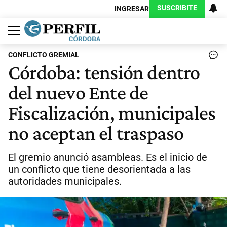
SUSCRIBITE
INGRESAR
Política
Economía
Judiciales
Sociedad
Cultura
Espectáculos
Deportes
Protagonistas
CONFLICTO GREMIAL
Córdoba: tensión dentro
del nuevo Ente de
Fiscalización, municipales
no aceptan el traspaso
El gremio anunció asambleas. Es el inicio de
un conflicto que tiene desorientada a las
autoridades municipales.