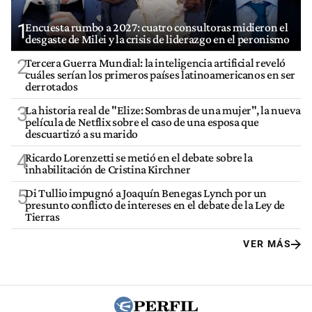
1
Encuesta rumbo a 2027: cuatro consultoras midieron el
desgaste de Milei y la crisis de liderazgo en el peronismo
2
Tercera Guerra Mundial: la inteligencia artificial reveló
cuáles serían los primeros países latinoamericanos en ser
derrotados
3
La historia real de "Elize: Sombras de una mujer", la nueva
película de Netflix sobre el caso de una esposa que
descuartizó a su marido
4
Ricardo Lorenzetti se metió en el debate sobre la
inhabilitación de Cristina Kirchner
5
Di Tullio impugnó a Joaquín Benegas Lynch por un
presunto conflicto de intereses en el debate de la Ley de
Tierras
VER MÁS