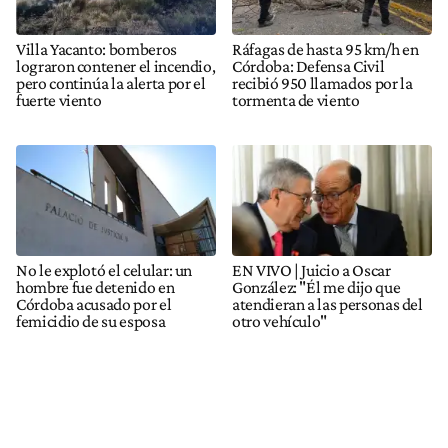
Villa Yacanto: bomberos
Ráfagas de hasta 95 km/h en
lograron contener el incendio,
Córdoba: Defensa Civil
pero continúa la alerta por el
recibió 950 llamados por la
fuerte viento
tormenta de viento
No le explotó el celular: un
EN VIVO | Juicio a Oscar
hombre fue detenido en
González: "Él me dijo que
Córdoba acusado por el
atendieran a las personas del
femicidio de su esposa
otro vehículo"