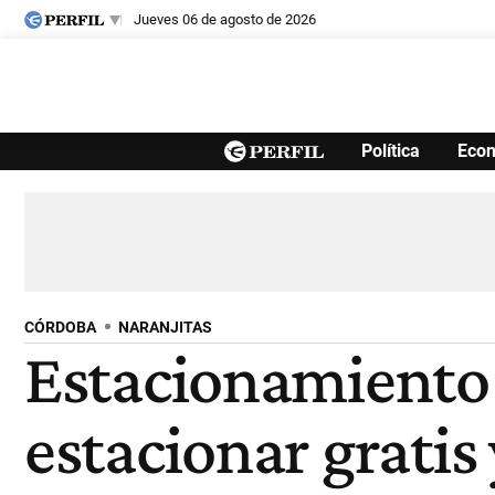
jueves 06 de agosto de 2026
Últimas noticias
Política
Eco
Inicio
Ahora
Opinión
Cultura
Arte
Educación
Videos
Córdoba
Reperfilar
Diario del Juicio
CÓRDOBA
NARANJITAS
Estacionamiento
estacionar gratis