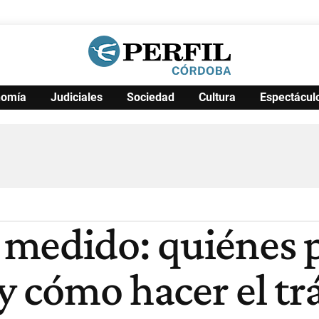
nomía
Judiciales
Sociedad
Cultura
Espectácul
Política
Pymes
Salud
Internacional
Clima
Deportes
Business
Noticias
Caras
 medido: quiénes 
 y cómo hacer el t