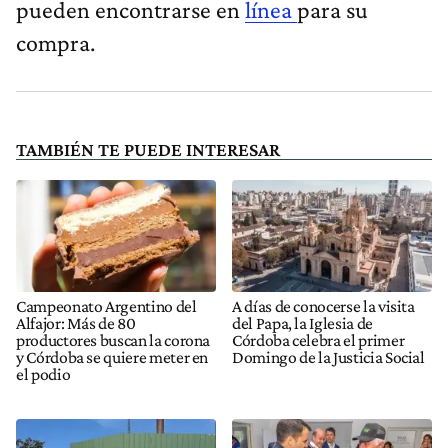
pueden encontrarse en
línea
para su
compra.
TAMBIÉN TE PUEDE INTERESAR
Campeonato Argentino del
A días de conocerse la visita
Alfajor: Más de 80
del Papa, la Iglesia de
productores buscan la corona
Córdoba celebra el primer
y Córdoba se quiere meter en
Domingo de la Justicia Social
el podio