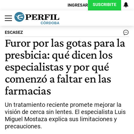
SUSCRIBITE
INGRESAR
Política
Economía
Judiciales
Sociedad
Cultura
Espectáculos
Deportes
Protagonistas
ESCASEZ
Furor por las gotas para la
presbicia: qué dicen los
especialistas y por qué
comenzó a faltar en las
farmacias
Un tratamiento reciente promete mejorar la
visión de cerca sin lentes. El especialista Luis
Miguel Mostaza explica sus limitaciones y
precauciones.