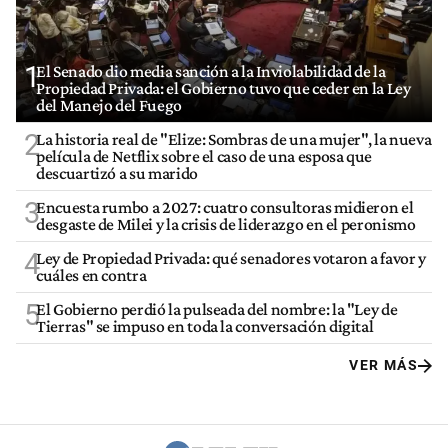
1
El Senado dio media sanción a la Inviolabilidad de la
Propiedad Privada: el Gobierno tuvo que ceder en la Ley
del Manejo del Fuego
2
La historia real de "Elize: Sombras de una mujer", la nueva
película de Netflix sobre el caso de una esposa que
descuartizó a su marido
3
Encuesta rumbo a 2027: cuatro consultoras midieron el
desgaste de Milei y la crisis de liderazgo en el peronismo
4
Ley de Propiedad Privada: qué senadores votaron a favor y
cuáles en contra
5
El Gobierno perdió la pulseada del nombre: la "Ley de
Tierras" se impuso en toda la conversación digital
VER MÁS