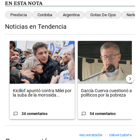
EN ESTA NOTA
Presbicia
Cordoba
Argentina
Gotas De Ojos
Nerlea
Noticias en Tendencia
Este listado muestra los artículos con más comentarios en los últimos 
Un artículo de tendencia con el título "Kicillof apuntó contra Milei po
Un artículo de tendencia con el 
Kicillof apuntó contra Milei por
García Cuerva cuestionó a los
la suba de la morosida...
políticos por la pobreza
34 comentarios
54 comentarios
INICIAR SESIÓN
|
CREAR CUENTA