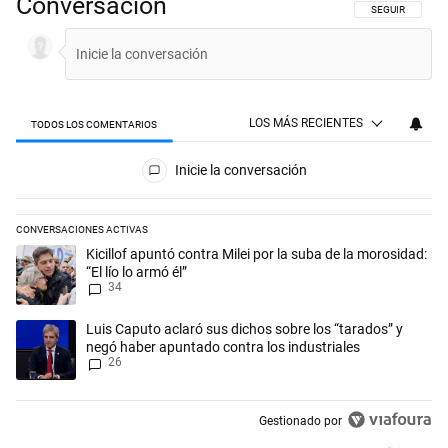
Conversación
SIGA ESTA CON
SEGUIR
LOS MÁS RECIENTES
TODOS LOS COMENTARIOS
Todos los comentarios
Inicie la conversación
CONVERSACIONES ACTIVAS
Este listado muestra los artículos con más comentarios en los últimos 
Un artículo de tendencia con el título "Kicillof apuntó contra Milei por 
Kicillof apuntó contra Milei por la suba de la morosidad:
“El lío lo armó él”
34
Un artículo de tendencia con el título "Luis Caputo aclaró sus dichos 
Luis Caputo aclaró sus dichos sobre los “tarados” y
negó haber apuntado contra los industriales
26
Gestionado por