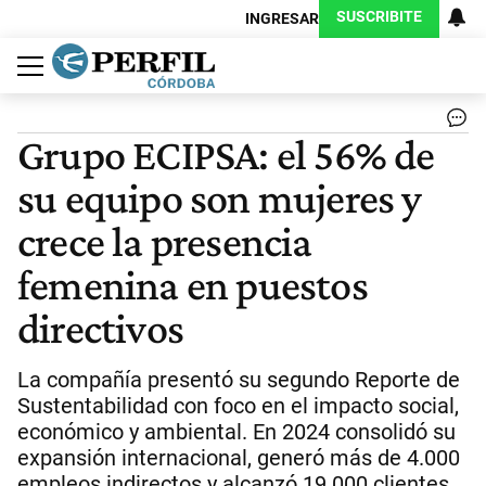
SUSCRIBITE
INGRESAR
Política
Economía
Judiciales
Sociedad
Cultura
Espectáculos
Deportes
Protagonistas
Grupo ECIPSA: el 56% de
su equipo son mujeres y
crece la presencia
femenina en puestos
directivos
La compañía presentó su segundo Reporte de
Sustentabilidad con foco en el impacto social,
económico y ambiental. En 2024 consolidó su
expansión internacional, generó más de 4.000
empleos indirectos y alcanzó 19.000 clientes