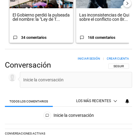
El Gobierno perdió la pulseada
Las inconsistencias de Quirno
del nombre: la "Ley de T...
sobre el conflicto con Br...
34 comentarios
168 comentarios
INICIAR SESIÓN
|
CREAR CUENTA
Conversación
SIGA ESTA CON
SEGUIR
LOS MÁS RECIENTES
TODOS LOS COMENTARIOS
Todos los comentarios
Inicie la conversación
CONVERSACIONES ACTIVAS