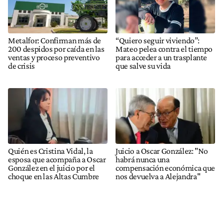
Metalfor: Confirman más de
“Quiero seguir viviendo”:
200 despidos por caída en las
Mateo pelea contra el tiempo
ventas y proceso preventivo
para acceder a un trasplante
de crisis
que salve su vida
Quién es Cristina Vidal, la
Juicio a Oscar González: "No
esposa que acompaña a Oscar
habrá nunca una
González en el juicio por el
compensación económica que
choque en las Altas Cumbre
nos devuelva a Alejandra"