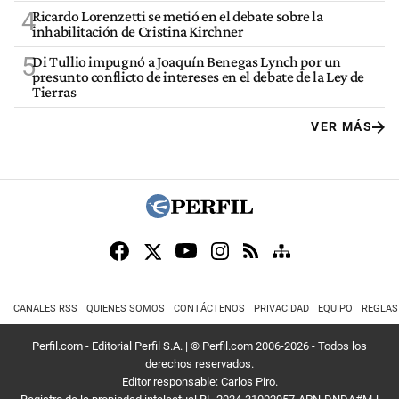
4
Ricardo Lorenzetti se metió en el debate sobre la
inhabilitación de Cristina Kirchner
5
Di Tullio impugnó a Joaquín Benegas Lynch por un
presunto conflicto de intereses en el debate de la Ley de
Tierras
VER MÁS
CANALES RSS
QUIENES SOMOS
CONTÁCTENOS
PRIVACIDAD
EQUIPO
REGLAS
Perfil.com - Editorial Perfil S.A.
| © Perfil.com 2006-2026 - Todos los
derechos reservados.
Editor responsable: Carlos Piro.