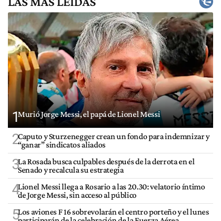
LAS MÁS LEÍDAS
1
Murió Jorge Messi, el papá de Lionel Messi
2
Caputo y Sturzenegger crean un fondo para indemnizar y
“ganar” sindicatos aliados
3
La Rosada busca culpables después de la derrota en el
Senado y recalcula su estrategia
4
Lionel Messi llega a Rosario a las 20.30: velatorio íntimo
de Jorge Messi, sin acceso al público
5
Los aviones F 16 sobrevolarán el centro porteño y el lunes
participarán de la celebración de la Fuerza Aérea