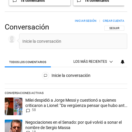
18 comentarios
14 comentarios
INICIAR SESIÓN
|
CREAR CUENTA
Conversación
SIGA ESTA CON
SEGUIR
LOS MÁS RECIENTES
TODOS LOS COMENTARIOS
Todos los comentarios
Inicie la conversación
CONVERSACIONES ACTIVAS
Este listado muestra los artículos con más comentarios en los últimos 
Un artículo de tendencia con el título "Milei despidió a Jorge Messi y
Milei despidió a Jorge Messi y cuestionó a quienes
criticaron a Lionel: “Da vergüenza pensar que hubo anti-
58
Messi”
Un artículo de tendencia con el título "Negociaciones en el Senado: p
Negociaciones en el Senado: por qué volvió a sonar el
nombre de Sergio Massa