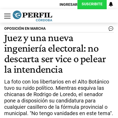
SUSCRIBITE
INGRESAR
Política
Economía
Judiciales
Sociedad
Cultura
Espectáculos
Deportes
Protagonistas
OPOSICIÓN EN MARCHA
Juez y una nueva
ingeniería electoral: no
descarta ser vice o pelear
la intendencia
La foto con los libertarios en el Alto Botánico
tuvo su ruido político. Mientras esquiva las
chicanas de Rodrigo de Loredo, el senador
pone a disposición su candidatura para
cualquier casillero de la fórmula provincial o
municipal. "No tengo vanidades en este tema".