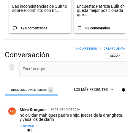
Las inconsistencias de Quirno
Encuesta: Patricia Bullrich
sobre el conflicto con Br...
queda mejor posicionada
que...
124 comentarios
53 comentarios
INICIAR SESIÓN
|
CREAR CUENTA
Conversación
SIGA ESTA CON
SEGUIR
LOS MÁS RECIENTES
TODOS LOS COMENTARIOS
2
Todos los comentarios
Comentario de Mike Krieguer.
Mike Krieguer
10 DE JUNIO DE 2026
MK
no olvidar, mahiques padre e hijo, jueces de la drangheta,
y vasallos de clarín
RESPONDER
0