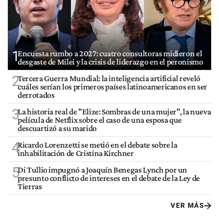
1
Encuesta rumbo a 2027: cuatro consultoras midieron el
desgaste de Milei y la crisis de liderazgo en el peronismo
2
Tercera Guerra Mundial: la inteligencia artificial reveló
cuáles serían los primeros países latinoamericanos en ser
derrotados
3
La historia real de "Elize: Sombras de una mujer", la nueva
película de Netflix sobre el caso de una esposa que
descuartizó a su marido
4
Ricardo Lorenzetti se metió en el debate sobre la
inhabilitación de Cristina Kirchner
5
Di Tullio impugnó a Joaquín Benegas Lynch por un
presunto conflicto de intereses en el debate de la Ley de
Tierras
VER MÁS