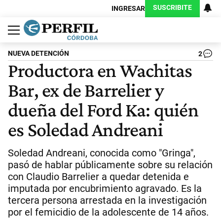
SUSCRIBITE
INGRESAR
Política
Economía
Judiciales
Sociedad
Cultura
Espectáculos
Deportes
Protagonistas
NUEVA DETENCIÓN
2
Productora en Wachitas
Bar, ex de Barrelier y
dueña del Ford Ka: quién
es Soledad Andreani
Soledad Andreani, conocida como "Gringa",
pasó de hablar públicamente sobre su relación
con Claudio Barrelier a quedar detenida e
imputada por encubrimiento agravado. Es la
tercera persona arrestada en la investigación
por el femicidio de la adolescente de 14 años.