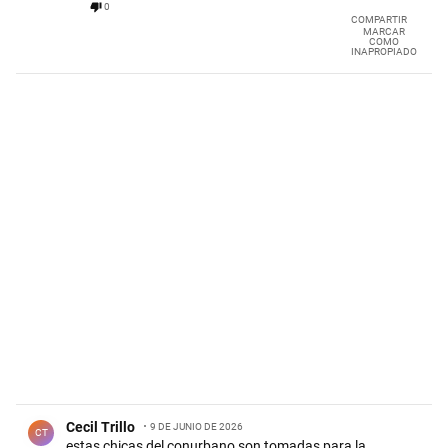
0
COMPARTIR
MARCAR
COMO
INAPROPIADO
Comentario de Cecil Trillo.
Cecil Trillo
9 DE JUNIO DE 2026
CT
estas chicas del conurbano son tomadas para la