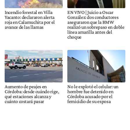
Incendio forestal en Villa
EN VIVO | Juicio a Oscar
Yacanto: declararon alerta
González: dos conductores
roja en Calamuchita por el
aseguraron que la BMW
avance de las llamas
realizó un sobrepaso en doble
línea amarilla antes del
choque
Aumento de peajes en
No le explotó el celular: un
Córdoba: desde cuándo rige,
hombre fue detenido en
qué estaciones alcanza y
Córdoba acusado por el
cuánto costará pasar
femicidio de su esposa