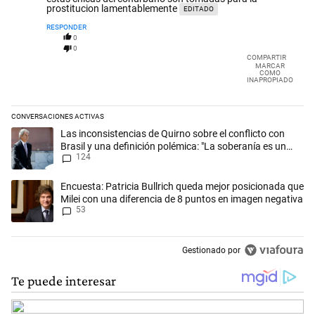
prostitucion lamentablemente
EDITADO
RESPONDER
0
0
COMPARTIR
MARCAR
COMO
INAPROPIADO
CONVERSACIONES ACTIVAS
Este listado muestra los artículos con más comentarios en los últimos 
Un artículo de tendencia con el título "Las inconsistencias de Quirno s
Las inconsistencias de Quirno sobre el conflicto con
Brasil y una definición polémica: "La soberanía es un
124
concepto antiguo"
Un artículo de tendencia con el título "Encuesta: Patricia Bullrich qu
Encuesta: Patricia Bullrich queda mejor posicionada que
Milei con una diferencia de 8 puntos en imagen negativa
53
Gestionado por