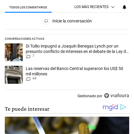
LOS MÁS RECIENTES
TODOS LOS COMENTARIOS
Todos los comentarios
Inicie la conversación
CONVERSACIONES ACTIVAS
Este listado muestra los artículos con más comentarios en los últimos 
Un artículo de tendencia con el título "Di Tullio impugnó a Joaquín Ben
Di Tullio impugnó a Joaquín Benegas Lynch por un
presunto conflicto de intereses en el debate de la Ley de
7
Tierras
Un artículo de tendencia con el título "Las reservas del Banco Central
Las reservas del Banco Central superaron los US$ 50
mil millones
44
Gestionado por