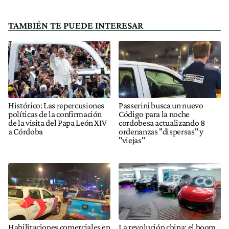
TAMBIÉN TE PUEDE INTERESAR
Histórico: Las repercusiones
Passerini busca un nuevo
políticas de la confirmación
Código para la noche
de la visita del Papa León XIV
cordobesa actualizando 8
a Córdoba
ordenanzas "dispersas" y
"viejas"
Habilitaciones comerciales en
La revolución china: el boom