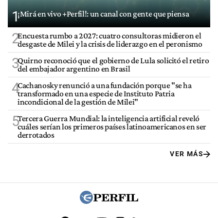
1
¡Mirá en vivo +Perfil!: un canal con gente que piensa
2
Encuesta rumbo a 2027: cuatro consultoras midieron el
desgaste de Milei y la crisis de liderazgo en el peronismo
3
Quirno reconoció que el gobierno de Lula solicitó el retiro
del embajador argentino en Brasil
4
Cachanosky renunció a una fundación porque "se ha
transformado en una especie de Instituto Patria
incondicional de la gestión de Milei"
5
Tercera Guerra Mundial: la inteligencia artificial reveló
cuáles serían los primeros países latinoamericanos en ser
derrotados
VER MÁS