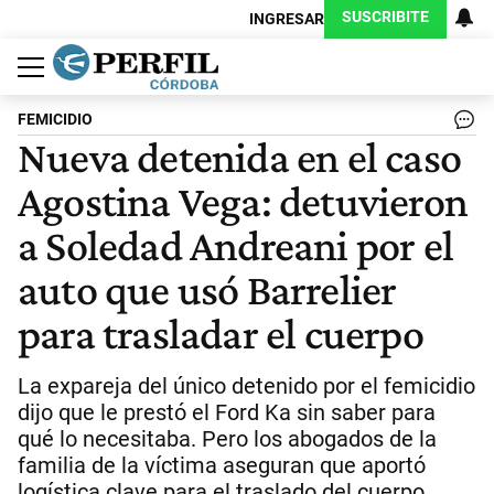
SUSCRIBITE
INGRESAR
Política
Economía
Judiciales
Sociedad
Cultura
Espectáculos
Deportes
Protagonistas
FEMICIDIO
Nueva detenida en el caso
Agostina Vega: detuvieron
a Soledad Andreani por el
auto que usó Barrelier
para trasladar el cuerpo
La expareja del único detenido por el femicidio
dijo que le prestó el Ford Ka sin saber para
qué lo necesitaba. Pero los abogados de la
familia de la víctima aseguran que aportó
logística clave para el traslado del cuerpo.