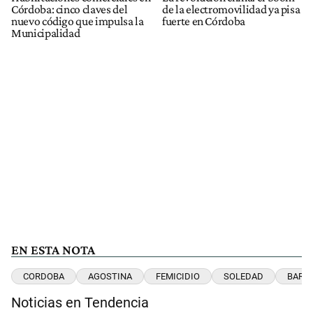
Córdoba: cinco claves del
de la electromovilidad ya pisa
nuevo código que impulsa la
fuerte en Córdoba
Municipalidad
EN ESTA NOTA
CORDOBA
AGOSTINA
FEMICIDIO
SOLEDAD
BARRE
Noticias en Tendencia