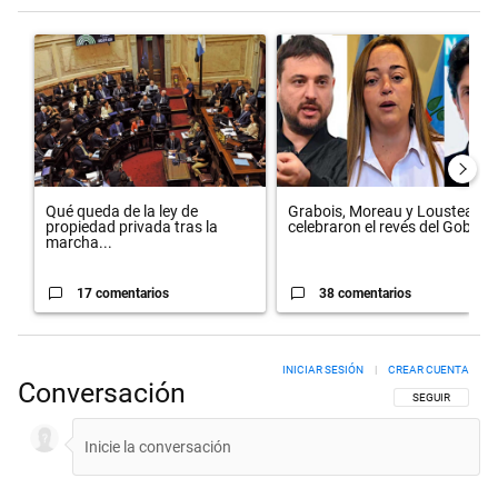
Este listado muestra los artículos con más comentarios en los últimos 
Un artículo de tendencia con el título "Qué queda de la ley de propie
Un artículo de tendencia con el 
Qué queda de la ley de
Grabois, Moreau y Lousteau
propiedad privada tras la
celebraron el revés del Gobi...
marcha...
17 comentarios
38 comentarios
INICIAR SESIÓN
|
CREAR CUENTA
Conversación
SIGA ESTA CON
SEGUIR