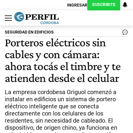
SUSCRIBITE
INGRESAR
Política
Economía
Judiciales
Sociedad
Cultura
Espectáculos
Deportes
Protagonistas
SEGURIDAD EN EDIFICIOS
Porteros eléctricos sin
cables y con cámara:
ahora tocás el timbre y te
atienden desde el celular
La empresa cordobesa Griguol comenzó a
instalar en edificios un sistema de portero
eléctrico inteligente que se conecta
directamente con los celulares de los
residentes, sin necesidad de cableado. El
dispositivo, de origen chino, ya funciona en