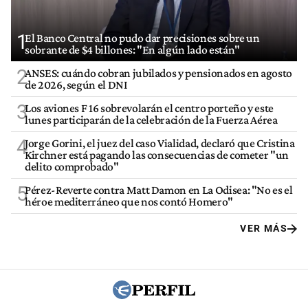
1
El Banco Central no pudo dar precisiones sobre un
sobrante de $4 billones: "En algún lado están"
2
ANSES: cuándo cobran jubilados y pensionados en agosto
de 2026, según el DNI
3
Los aviones F 16 sobrevolarán el centro porteño y este
lunes participarán de la celebración de la Fuerza Aérea
4
Jorge Gorini, el juez del caso Vialidad, declaró que Cristina
Kirchner está pagando las consecuencias de cometer "un
delito comprobado"
5
Pérez-Reverte contra Matt Damon en La Odisea: "No es el
héroe mediterráneo que nos contó Homero"
VER MÁS