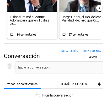
El fiscal intimó a Manuel
Jorge Gorini, el juez del caso
Adorni para que en 15 días
Vialidad, declaró que Cr...
ex...
84 comentarios
57 comentarios
INICIAR SESIÓN
|
CREAR CUENTA
Conversación
SIGA ESTA CON
SEGUIR
LOS MÁS RECIENTES
TODOS LOS COMENTARIOS
Todos los comentarios
Inicie la conversación