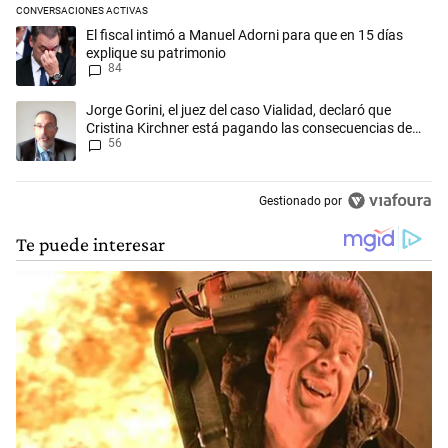
CONVERSACIONES ACTIVAS
Este listado muestra los artículos con más comentarios en los últimos 
Un artículo de tendencia con el título "El fiscal intimó a Manuel Adorn
El fiscal intimó a Manuel Adorni para que en 15 días
explique su patrimonio
84
Un artículo de tendencia con el título "Jorge Gorini, el juez del caso
Jorge Gorini, el juez del caso Vialidad, declaró que
Cristina Kirchner está pagando las consecuencias de
56
cometer "un delito comprobado"
Gestionado por