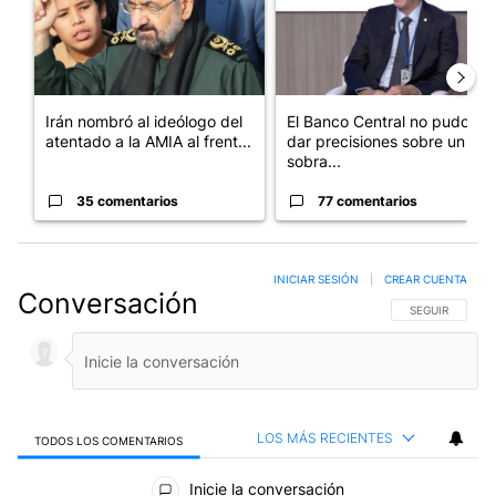
Irán nombró al ideólogo del
El Banco Central no pudo
atentado a la AMIA al frent...
dar precisiones sobre un
sobra...
35 comentarios
77 comentarios
INICIAR SESIÓN
|
CREAR CUENTA
Conversación
SIGA ESTA CO
SEGUIR
LOS MÁS RECIENTES
TODOS LOS COMENTARIOS
Todos los comentarios
Inicie la conversación