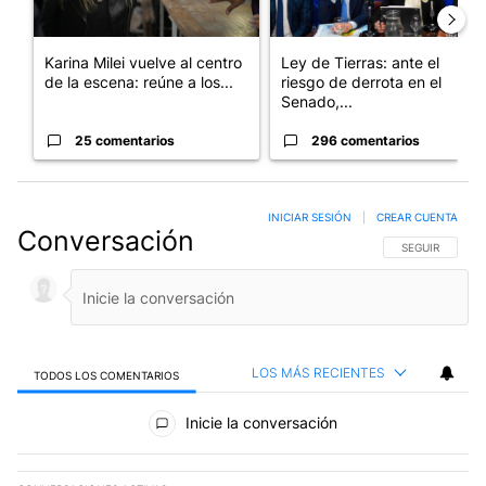
Karina Milei vuelve al centro
Ley de Tierras: ante el
de la escena: reúne a los...
riesgo de derrota en el
Senado,...
25 comentarios
296 comentarios
INICIAR SESIÓN
|
CREAR CUENTA
Conversación
SIGA ESTA CO
SEGUIR
LOS MÁS RECIENTES
TODOS LOS COMENTARIOS
Todos los comentarios
Inicie la conversación