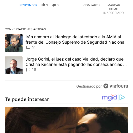
RESPONDER
3
0
COMPARTIR
MARCAR
COMO
INAPROPIADO
CONVERSACIONES ACTIVAS
Este listado muestra los artículos con más comentarios en los últim
Un artículo de tendencia con el título "Irán nombró al ideólogo d
Irán nombró al ideólogo del atentado a la AMIA al
frente del Consejo Supremo de Seguridad Nacional
51
Un artículo de tendencia con el título "Jorge Gorini, el juez del
Jorge Gorini, el juez del caso Vialidad, declaró que
Cristina Kirchner está pagando las consecuencias de
cometer "un delito comprobado"
16
Gestionado por