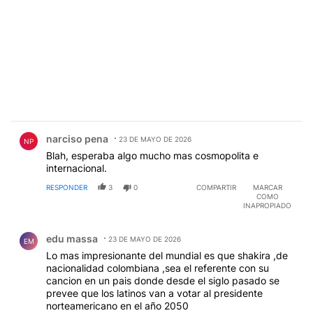
Comentario de narciso pena.
narciso pena
23 DE MAYO DE 2026
NP
Blah, esperaba algo mucho mas cosmopolita e
internacional.
RESPONDER
3
0
COMPARTIR
MARCAR
COMO
INAPROPIADO
Comentario de edu massa.
edu massa
23 DE MAYO DE 2026
EM
Lo mas impresionante del mundial es que shakira ,de
nacionalidad colombiana ,sea el referente con su
cancion en un pais donde desde el siglo pasado se
prevee que los latinos van a votar al presidente
norteamericano en el año 2050