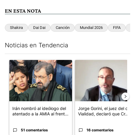
EN ESTA NOTA
Shakira
Dai Dai
Canción
Mundial 2026
FIFA
Fú
Noticias en Tendencia
Este listado muestra los artículos con más comentarios en los últim
Un artículo de tendencia con el título "Irán nombró al ideólogo
Un artículo de tendencia con e
Irán nombró al ideólogo del
Jorge Gorini, el juez del caso
atentado a la AMIA al frent...
Vialidad, declaró que Cr...
51 comentarios
16 comentarios