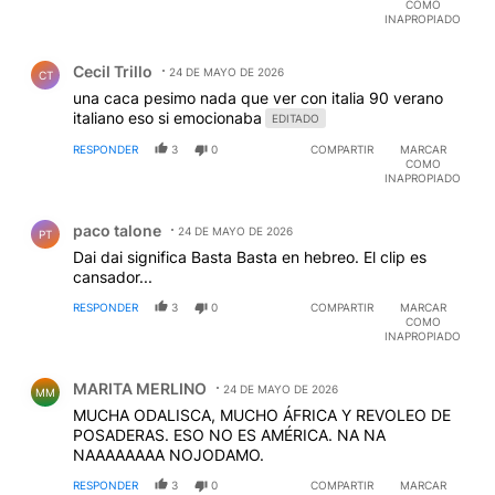
COMO
INAPROPIADO
Comentario de Cecil Trillo.
Cecil Trillo
24 DE MAYO DE 2026
CT
una caca pesimo nada que ver con italia 90 verano
italiano eso si emocionaba
EDITADO
RESPONDER
3
0
COMPARTIR
MARCAR
COMO
INAPROPIADO
Comentario de paco talone.
paco talone
24 DE MAYO DE 2026
PT
Dai dai significa Basta Basta en hebreo. El clip es
cansador...
RESPONDER
3
0
COMPARTIR
MARCAR
COMO
INAPROPIADO
Comentario de MARITA MERLINO.
MARITA MERLINO
24 DE MAYO DE 2026
MM
MUCHA ODALISCA, MUCHO ÁFRICA Y REVOLEO DE
POSADERAS. ESO NO ES AMÉRICA. NA NA
NAAAAAAAA NOJODAMO.
RESPONDER
3
0
COMPARTIR
MARCAR