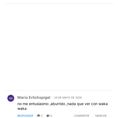
Comentario de Mario Erlichspigel.
Mario Erlichspigel
24 DE MAYO DE 2026
ME
no me entusiasmo ,aburrido ,nada que ver con waka
waka
RESPONDER
0
0
COMPARTIR
MARCAR