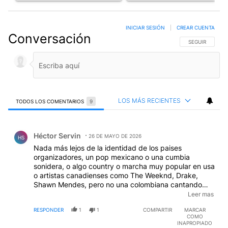
INICIAR SESIÓN
|
CREAR CUENTA
Conversación
SIGA ESTA CO
SEGUIR
LOS MÁS RECIENTES
TODOS LOS COMENTARIOS
9
Todos los comentarios
Comentario de Héctor Servin.
Héctor Servin
26 DE MAYO DE 2026
HS
Nada más lejos de la identidad de los paises
organizadores, un pop mexicano o una cumbia
sonidera, o algo country o marcha muy popular en usa
o artistas canadienses como The Weeknd, Drake,
Shawn Mendes, pero no una colombiana cantando
ritmos africanos nada que ver con el continente
Leer mas
americano. Es puro marketing comercial que nada
RESPONDER
1
1
COMPARTIR
MARCAR
que ver tiene con el espectáculo deportivo. Un
COMO
espanto
INAPROPIADO