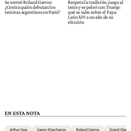
Se sorteó Roland Garros:
Respeta la tradición, juega al
¿Contra quién debutan los
tenis y se peleó con Trump:
tenistas argentinos en París?
qué se sabe sobre el Papa
León XIV a un año de su
elección
EN ESTA NOTA
Arthur Gea
Karen Khachanov
Roland Garros
Grand Slam