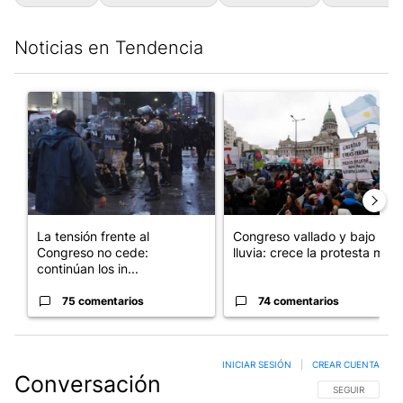
Noticias en Tendencia
Este listado muestra los artículos con más comentarios en los últim
Un artículo de tendencia con el título "La tensión frente al Con
Un artículo de tendencia con e
La tensión frente al
Congreso vallado y bajo la
Congreso no cede:
lluvia: crece la protesta mi...
continúan los in...
75 comentarios
74 comentarios
INICIAR SESIÓN
|
CREAR CUENTA
Conversación
SIGA ESTA CO
SEGUIR