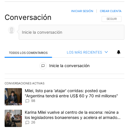
INICIAR SESIÓN
|
CREAR CUENTA
Conversación
SIGA ESTA CO
SEGUIR
LOS MÁS RECIENTES
TODOS LOS COMENTARIOS
Todos los comentarios
Inicie la conversación
CONVERSACIONES ACTIVAS
Este listado muestra los artículos con más comentarios en los últim
Un artículo de tendencia con el título "Milei, listo para 'atajar' 
Milei, listo para 'atajar' corridas: posteó que
"Argentina tendrá entre US$ 60 y 70 mil millones"
98
Un artículo de tendencia con el título "Karina Milei vuelve al cen
Karina Milei vuelve al centro de la escena: reúne a
los legisladores bonaerenses y acelera el armado
para 2027
26