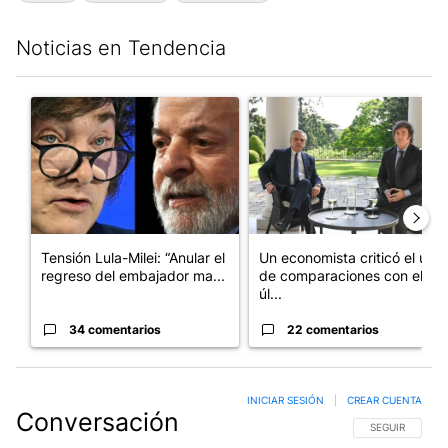
Noticias en Tendencia
Este listado muestra los artículos con más comentarios en los últim
Un artículo de tendencia con el título "Tensión Lula-Milei: “A
Un artículo de tendencia con 
Tensión Lula-Milei: “Anular el
Un economista criticó el uso
regreso del embajador ma...
de comparaciones con el
úl...
34 comentarios
22 comentarios
INICIAR SESIÓN
|
CREAR CUENTA
Conversación
SIGA ESTA CO
SEGUIR