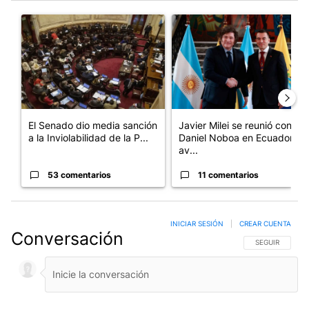
Este listado muestra los artículos con más comentarios en los últim
Un artículo de tendencia con el título "El Senado dio media san
Un artículo de tendencia con e
El Senado dio media sanción
Javier Milei se reunió con
a la Inviolabilidad de la P...
Daniel Noboa en Ecuador y
av...
53 comentarios
11 comentarios
INICIAR SESIÓN
|
CREAR CUENTA
Conversación
SIGA ESTA CO
SEGUIR