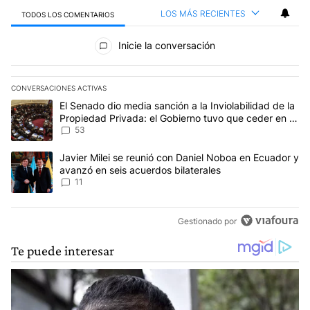
LOS MÁS RECIENTES
TODOS LOS COMENTARIOS
Todos los comentarios
Inicie la conversación
CONVERSACIONES ACTIVAS
Este listado muestra los artículos con más comentarios en los últim
Un artículo de tendencia con el título "El Senado dio media sanci
El Senado dio media sanción a la Inviolabilidad de la
Propiedad Privada: el Gobierno tuvo que ceder en la
Ley del Manejo del Fuego
53
Un artículo de tendencia con el título "Javier Milei se reunió con
Javier Milei se reunió con Daniel Noboa en Ecuador y
avanzó en seis acuerdos bilaterales
11
Gestionado por