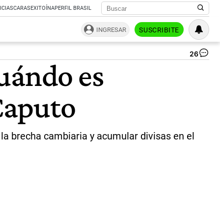
ICIAS
CARAS
EXITOÍNA
PERFIL BRASIL
INGRESAR
SUSCRIBITE
26
Lu
cuándo es
Ca
en
Ex
 Caputo
EFI
|
CE
 la brecha cambiaria y acumular divisas en el