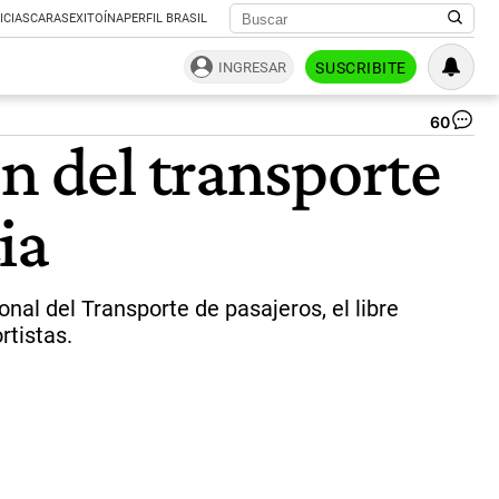
ICIAS
CARAS
EXITOÍNA
PERFIL BRASIL
INGRESAR
SUSCRIBITE
60
Te
n del transporte
de
Óm
de
ia
Ret
|
NA
nal del Transporte de pasajeros, el libre
rtistas.