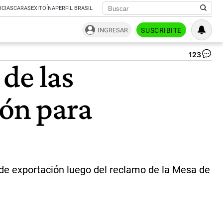
ICIAS
CARAS
EXITOÍNA
PERFIL BRASIL
INGRESAR
SUSCRIBITE
123
Lu
de las
Ca
co
có
ión para
eli
a
su
sec
de
Ha
"N
que
 de exportación luego del reclamo de la Mesa de
aga
|
Té