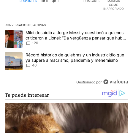
RESPONDER
0
0
COMPARTIR
MARCAR
COMO
INAPROPIADO
CONVERSACIONES ACTIVAS
Este listado muestra los artículos con más comentarios en los últim
Un artículo de tendencia con el título "Milei despidió a Jorge Mes
Milei despidió a Jorge Messi y cuestionó a quienes
criticaron a Lionel: “Da vergüenza pensar que hubo
anti-Messi”
120
Un artículo de tendencia con el título "Récord histórico de quie
Récord histórico de quiebras y un industricidio que
ya supera a macrismo, pandemia y menemismo
40
Gestionado por