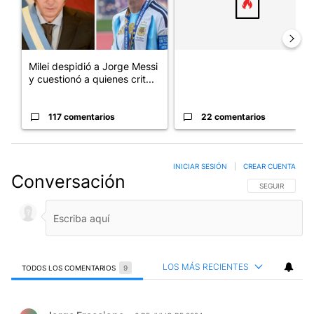
Milei despidió a Jorge Messi
y cuestionó a quienes crit...
117 comentarios
22 comentarios
INICIAR SESIÓN
|
CREAR CUENTA
Conversación
SIGA ESTA CO
SEGUIR
LOS MÁS RECIENTES
TODOS LOS COMENTARIOS
9
Todos los comentarios
Comentario de Jorge Fraccione.