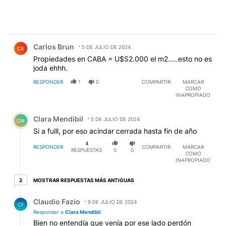
Comentario de Carlos Brun.
Carlos Brun
5 DE JULIO DE 2024
CB
Propiedades en CABA = U$S2.000 el m2.....esto no es
joda ehhh.
RESPONDER
1
0
COMPARTIR
MARCAR
COMO
INAPROPIADO
Comentario de Clara Mendibil.
Clara Mendibil
5 DE JULIO DE 2024
CM
Si a fulll, por eso acindar cerrada hasta fin de año
4
RESPONDER
COMPARTIR
MARCAR
RESPUESTAS
0
0
COMO
INAPROPIADO
2 respuestas más antiguas
MOSTRAR RESPUESTAS MÁS ANTIGUAS
2
Respuesta de Claudio Fazio.
Claudio Fazio
9 DE JULIO DE 2024
CF
Responder a
Clara Mendibil
Bien no entendía que venía por ese lado perdón