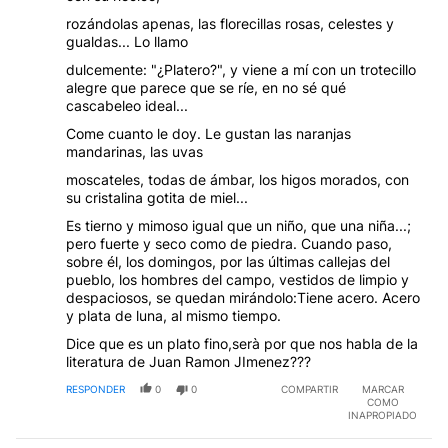
rozándolas apenas, las florecillas rosas, celestes y
gualdas... Lo llamo
dulcemente: "¿Platero?", y viene a mí con un trotecillo
alegre que parece que se ríe, en no sé qué
cascabeleo ideal...
Come cuanto le doy. Le gustan las naranjas
mandarinas, las uvas
moscateles, todas de ámbar, los higos morados, con
su cristalina gotita de miel...
Es tierno y mimoso igual que un niño, que una niña...;
pero fuerte y seco como de piedra. Cuando paso,
sobre él, los domingos, por las últimas callejas del
pueblo, los hombres del campo, vestidos de limpio y
despaciosos, se quedan mirándolo:Tiene acero. Acero
y plata de luna, al mismo tiempo.
Dice que es un plato fino,serà por que nos habla de la
literatura de Juan Ramon JImenez???
RESPONDER
0
0
COMPARTIR
MARCAR
COMO
INAPROPIADO