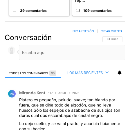
rep...
39 comentarios
109 comentarios
INICIAR SESIÓN
|
CREAR CUENTA
Conversación
SIGA ESTA CO
SEGUIR
LOS MÁS RECIENTES
TODOS LOS COMENTARIOS
90
Todos los comentarios
Comentario de Miranda Kent.
Miranda Kent
17 DE ABRIL DE 2026
MK
Platero es pequeño, peludo, suave; tan blando por
fuera, que se diría todo de algodón, que no lleva
huesos.Sólo los espejos de azabache de sus ojos son
duros cual dos escarabajos de cristal negro.
Lo dejo suelto, y se va al prado, y acaricia tibiamente
con su hocico,