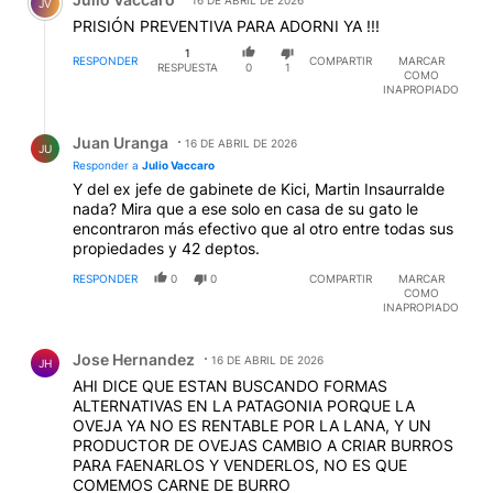
16 DE ABRIL DE 2026
JV
PRISIÓN PREVENTIVA PARA ADORNI YA !!!
1
RESPONDER
COMPARTIR
MARCAR
RESPUESTA
0
1
COMO
INAPROPIADO
Respuesta de Juan Uranga.
Juan Uranga
16 DE ABRIL DE 2026
JU
Responder a
Julio Vaccaro
Y del ex jefe de gabinete de Kici, Martin Insaurralde
nada? Mira que a ese solo en casa de su gato le
encontraron más efectivo que al otro entre todas sus
propiedades y 42 deptos.
RESPONDER
0
0
COMPARTIR
MARCAR
COMO
INAPROPIADO
Comentario de Jose Hernandez.
Jose Hernandez
16 DE ABRIL DE 2026
JH
AHI DICE QUE ESTAN BUSCANDO FORMAS
ALTERNATIVAS EN LA PATAGONIA PORQUE LA
OVEJA YA NO ES RENTABLE POR LA LANA, Y UN
PRODUCTOR DE OVEJAS CAMBIO A CRIAR BURROS
PARA FAENARLOS Y VENDERLOS, NO ES QUE
COMEMOS CARNE DE BURRO