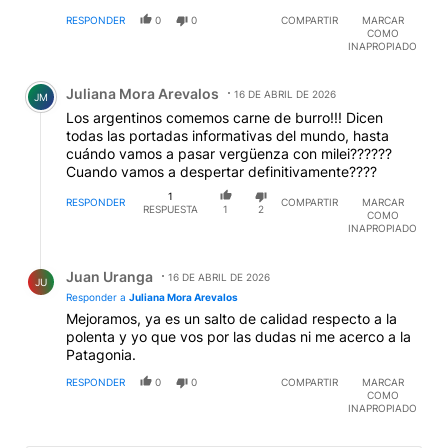
RESPONDER
0
0
COMPARTIR
MARCAR
COMO
INAPROPIADO
Comentario de Juliana Mora Arevalos.
Juliana Mora Arevalos
16 DE ABRIL DE 2026
JM
Los argentinos comemos carne de burro!!! Dicen
todas las portadas informativas del mundo, hasta
cuándo vamos a pasar vergüenza con milei??????
Cuando vamos a despertar definitivamente????
1
RESPONDER
COMPARTIR
MARCAR
RESPUESTA
1
2
COMO
INAPROPIADO
Respuesta de Juan Uranga.
Juan Uranga
16 DE ABRIL DE 2026
JU
Responder a
Juliana Mora Arevalos
Mejoramos, ya es un salto de calidad respecto a la
polenta y yo que vos por las dudas ni me acerco a la
Patagonia.
RESPONDER
0
0
COMPARTIR
MARCAR
COMO
INAPROPIADO