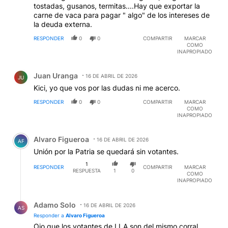
tostadas, gusanos, termitas....Hay que exportar la
carne de vaca para pagar " algo" de los intereses de
la deuda externa.
RESPONDER
0
0
COMPARTIR
MARCAR
COMO
INAPROPIADO
Comentario de Juan Uranga.
Juan Uranga
16 DE ABRIL DE 2026
JU
Kici, yo que vos por las dudas ni me acerco.
RESPONDER
0
0
COMPARTIR
MARCAR
COMO
INAPROPIADO
Comentario de Alvaro Figueroa.
Alvaro Figueroa
16 DE ABRIL DE 2026
AF
Unión por la Patria se quedará sin votantes.
1
RESPONDER
COMPARTIR
MARCAR
RESPUESTA
1
0
COMO
INAPROPIADO
Respuesta de Adamo Solo.
Adamo Solo
16 DE ABRIL DE 2026
AS
Responder a
Alvaro Figueroa
Ojo que los votantes de LLA son del mismo corral,