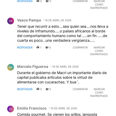
RESPONDER
0
0
COMPARTIR
MARCAR
COMO
INAPROPIADO
Comentario de Vasco Pampa.
Vasco Pampa
16 DE ABRIL DE 2026
VP
Tener que recurrir a esto....sea quien sea....nos lleva a
niveles de Inframundo.....o países africanos al borde
del comportamiento humano como tal .....en fin .....de
cuarta es poco...una verdadera vergüenza.....
RESPONDER
1
0
COMPARTIR
MARCAR
COMO
INAPROPIADO
Comentario de Marcelo Figueroa.
Marcelo Figueroa
16 DE ABRIL DE 2026
MF
Durante el gobierno de Macri un importante diario de
capital publicaba artículos sobre la virtud de
alimentarse con cucarachas. Y bue´.
RESPONDER
0
0
COMPARTIR
MARCAR
COMO
INAPROPIADO
Comentario de Emilio Francisco.
Emilio Francisco
16 DE ABRIL DE 2026
EF
Comida gourmet. Se vienen los grillos, langosta