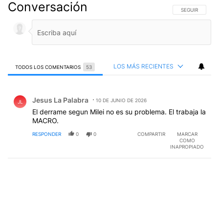
Conversación
SIGA ESTA CO
SEGUIR
LOS MÁS RECIENTES
TODOS LOS COMENTARIOS
53
Todos los comentarios
Comentario de Jesus La Palabra.
Jesus La Palabra
10 DE JUNIO DE 2026
JL
El derrame segun Milei no es su problema. El trabaja la
MACRO.
RESPONDER
0
0
COMPARTIR
MARCAR
COMO
INAPROPIADO