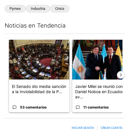
Pymes
Industria
Crisis
Noticias en Tendencia
Este listado muestra los artículos con más comentarios en los últim
Un artículo de tendencia con el título "El Senado dio media san
Un artículo de tendencia con e
El Senado dio media sanción
Javier Milei se reunió con
a la Inviolabilidad de la P...
Daniel Noboa en Ecuador y
av...
53 comentarios
11 comentarios
INICIAR SESIÓN
|
CREAR CUENTA