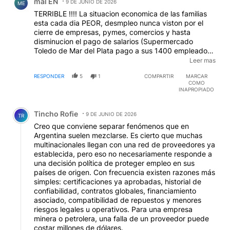
mal EN
9 DE JUNIO DE 2026
ME
TERRIBLE !!!! La situacion economica de las familias
esta cada dia PEOR, desmpleo nunca viston por el
cierre de empresas, pymes, comercios y hasta
disminucion el pago de salarios (Supermercado
Toledo de Mar del Plata pago a sus 1400 empleados
el 70% del sueldo) y a esto se suma que la DEUDA
Leer mas
EXTERNA alcanzó el "Récord Histórico" de USD
RESPONDER
5
1
COMPARTIR
MARCAR
320.305 millones, últimos datos oficiales del INDEC.
COMO
Por su parte, la DEUDA PUBLICA BRUTA TOTAL del
INAPROPIADO
Estado Nacional supera los USD 483.830 millones.
Comentario de Tincho Rofie.
suba abismal !! y MILEI habla de "Deficit Cero". Es un
Tincho Rofie
RELATO !!! Lo seria si pagamos los compromisos con
9 DE JUNIO DE 2026
TR
recursos genuinos Y NO PIDIENDO PLATA PRESTADA
Creo que conviene separar fenómenos que en
Argentina suelen mezclarse. Es cierto que muchas
multinacionales llegan con una red de proveedores ya
establecida, pero eso no necesariamente responde a
una decisión política de proteger empleo en sus
países de origen. Con frecuencia existen razones más
simples: certificaciones ya aprobadas, historial de
confiabilidad, contratos globales, financiamiento
asociado, compatibilidad de repuestos y menores
riesgos legales u operativos. Para una empresa
minera o petrolera, una falla de un proveedor puede
costar millones de dólares.