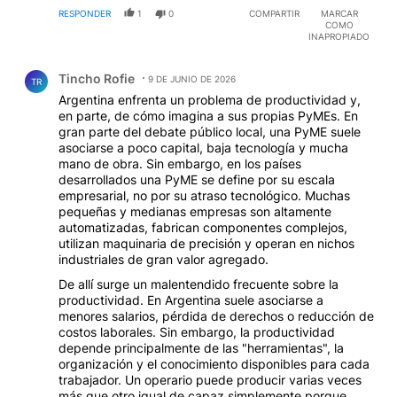
RESPONDER
1
0
COMPARTIR
MARCAR
COMO
INAPROPIADO
Comentario de Tincho Rofie.
Tincho Rofie
9 DE JUNIO DE 2026
TR
Argentina enfrenta un problema de productividad y,
en parte, de cómo imagina a sus propias PyMEs. En
gran parte del debate público local, una PyME suele
asociarse a poco capital, baja tecnología y mucha
mano de obra. Sin embargo, en los países
desarrollados una PyME se define por su escala
empresarial, no por su atraso tecnológico. Muchas
pequeñas y medianas empresas son altamente
automatizadas, fabrican componentes complejos,
utilizan maquinaria de precisión y operan en nichos
industriales de gran valor agregado.
De allí surge un malentendido frecuente sobre la
productividad. En Argentina suele asociarse a
menores salarios, pérdida de derechos o reducción de
costos laborales. Sin embargo, la productividad
depende principalmente de las "herramientas", la
organización y el conocimiento disponibles para cada
trabajador. Un operario puede producir varias veces
más que otro igual de capaz simplemente porque