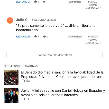
RESPONDER
1
1
COMPARTIR
MARCAR
COMO
INAPROPIADO
Comentario de Julio C..
Julio C.
9 DE JUNIO DE 2026
JC
"Es precisamente lo que voté" ... diría un libertario
lobotomizado.
RESPONDER
7
0
COMPARTIR
MARCAR
COMO
INAPROPIADO
CARGAR MÁS COMENTARIOS
CONVERSACIONES ACTIVAS
Este listado muestra los artículos con más comentarios en los últim
Un artículo de tendencia con el título "El Senado dio media sanci
El Senado dio media sanción a la Inviolabilidad de la
Propiedad Privada: el Gobierno tuvo que ceder en la
Ley del Manejo del Fuego
53
Un artículo de tendencia con el título "Javier Milei se reunió con
Javier Milei se reunió con Daniel Noboa en Ecuador y
avanzó en seis acuerdos bilaterales
11