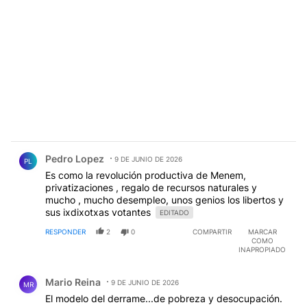
Comentario de Pedro Lopez.
Pedro Lopez
9 DE JUNIO DE 2026
PL
Es como la revolución productiva de Menem,
privatizaciones , regalo de recursos naturales y
mucho , mucho desempleo, unos genios los libertos y
sus ixdixotxas votantes
EDITADO
RESPONDER
2
0
COMPARTIR
MARCAR
COMO
INAPROPIADO
Comentario de Mario Reina.
Mario Reina
9 DE JUNIO DE 2026
MR
El modelo del derrame...de pobreza y desocupación.