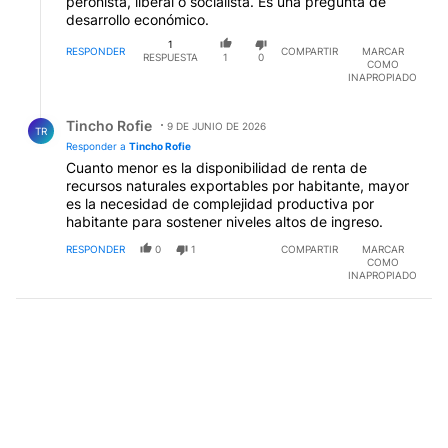
peronista, liberal o socialista. Es una pregunta de
desarrollo económico.
1
RESPONDER
COMPARTIR
MARCAR
RESPUESTA
1
0
COMO
INAPROPIADO
Respuesta de Tincho Rofie.
Tincho Rofie
9 DE JUNIO DE 2026
TR
Responder a
Tincho Rofie
Cuanto menor es la disponibilidad de renta de
recursos naturales exportables por habitante, mayor
es la necesidad de complejidad productiva por
habitante para sostener niveles altos de ingreso.
RESPONDER
0
1
COMPARTIR
MARCAR
COMO
INAPROPIADO