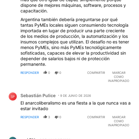
dispone de mejores máquinas, software, procesos y
capacitación.
Argentina también debería preguntarse por qué
tantas PyMEs locales siguen consumiendo tecnología
importada en lugar de producir una parte creciente
de los medios de producción, la automatización y los
insumos complejos que utilizan. El desafío no es tener
menos PyMEs, sino más PyMEs tecnológicamente
sofisticadas, capaces de elevar la productividad sin
depender de salarios bajos ni de protección
permanente.
RESPONDER
0
0
COMPARTIR
MARCAR
COMO
INAPROPIADO
Comentario de Sebastián Pulice.
Sebastián Pulice
9 DE JUNIO DE 2026
SP
El anarcoliberalismo es una fiesta a la que nunca vas a
estar invitado
RESPONDER
3
0
COMPARTIR
MARCAR
COMO
INAPROPIADO
Comentario de mal EN.