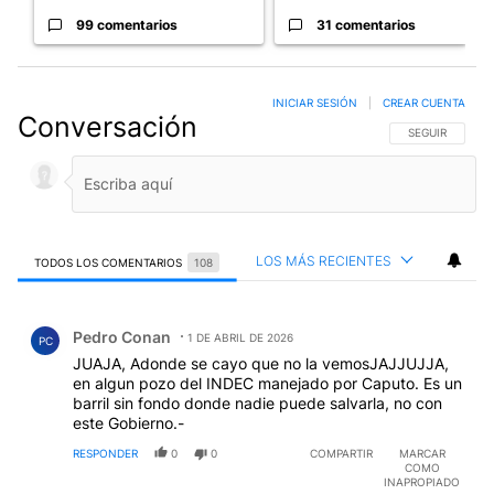
99 comentarios
31 comentarios
INICIAR SESIÓN
|
CREAR CUENTA
Conversación
SIGA ESTA CO
SEGUIR
LOS MÁS RECIENTES
TODOS LOS COMENTARIOS
108
Todos los comentarios
Comentario de Pedro Conan.
Pedro Conan
1 DE ABRIL DE 2026
PC
JUAJA, Adonde se cayo que no la vemosJAJJUJJA,
en algun pozo del INDEC manejado por Caputo. Es un
barril sin fondo donde nadie puede salvarla, no con
este Gobierno.-
RESPONDER
0
0
COMPARTIR
MARCAR
COMO
INAPROPIADO