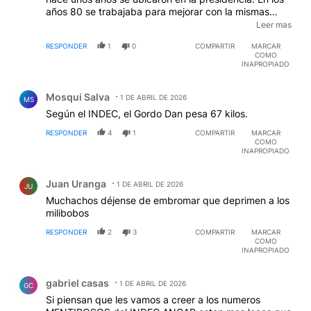
años 80 se trabajaba para mejorar con la mismas
condiciones que ahora, y ahora no existe puestos de
Leer mas
trabajo en el sector privado, porque los politicos y la
RESPONDER
1
0
COMPARTIR
MARCAR
politica juegan de empresarios y gobernantes. Asi, no
COMO
funciona.
INAPROPIADO
Comentario de Mosqui Salva.
Mosqui Salva
1 DE ABRIL DE 2026
MS
Según el INDEC, el Gordo Dan pesa 67 kilos.
RESPONDER
4
1
COMPARTIR
MARCAR
COMO
INAPROPIADO
Comentario de Juan Uranga.
Juan Uranga
1 DE ABRIL DE 2026
JU
Muchachos déjense de embromar que deprimen a los
milibobos
RESPONDER
2
3
COMPARTIR
MARCAR
COMO
INAPROPIADO
Comentario de gabriel casas.
gabriel casas
1 DE ABRIL DE 2026
GC
Si piensan que les vamos a creer a los numeros