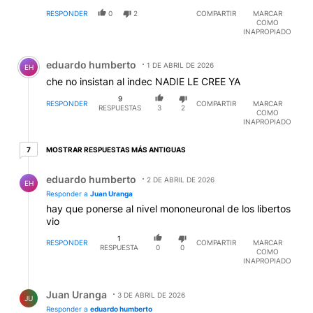
RESPONDER
0
2
COMPARTIR
MARCAR
COMO
INAPROPIADO
Comentario de eduardo humberto.
eduardo humberto
1 DE ABRIL DE 2026
EH
che no insistan al indec NADIE LE CREE YA
9
RESPONDER
COMPARTIR
MARCAR
RESPUESTAS
3
2
COMO
INAPROPIADO
7 respuestas más antiguas
MOSTRAR RESPUESTAS MÁS ANTIGUAS
7
Respuesta de eduardo humberto.
eduardo humberto
2 DE ABRIL DE 2026
EH
Responder a
Juan Uranga
hay que ponerse al nivel mononeuronal de los libertos
vio
1
RESPONDER
COMPARTIR
MARCAR
RESPUESTA
0
0
COMO
INAPROPIADO
Respuesta de Juan Uranga.
Juan Uranga
3 DE ABRIL DE 2026
JU
Responder a
eduardo humberto