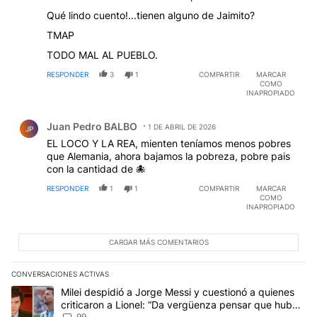
Qué lindo cuento!...tienen alguno de Jaimito?
TMAP
TODO MAL AL PUEBLO.
RESPONDER
3
1
COMPARTIR
MARCAR
COMO
INAPROPIADO
Comentario de Juan Pedro BALBO.
Juan Pedro BALBO
1 DE ABRIL DE 2026
JP
EL LOCO Y LA REA, mienten teníamos menos pobres
que Alemania, ahora bajamos la pobreza, pobre pais
con la cantidad de 🐙
RESPONDER
1
1
COMPARTIR
MARCAR
COMO
INAPROPIADO
CARGAR MÁS COMENTARIOS
CONVERSACIONES ACTIVAS
Este listado muestra los artículos con más comentarios en los últim
Un artículo de tendencia con el título "Milei despidió a Jorge Mes
Milei despidió a Jorge Messi y cuestionó a quienes
criticaron a Lionel: “Da vergüenza pensar que hubo
99