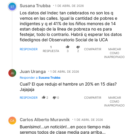
Comentario de Susana Trubba.
Susana Trubba
1 DE ABRIL DE 2026
ST
Los datos del Indec tan celebrados no son los q
vemos en las calles. Igual la cantidad de pobres e
indigentes y q el 41% de los ñiños menores de 14
estan debajo de la línea de pobreza no es para
festejar, todo lo contrario. Habrá q esperar los datos
fidedignos del Observatorio Social de la UCA
1
RESPONDER
COMPARTIR
MARCAR
RESPUESTA
3
2
COMO
INAPROPIADO
Respuesta de Juan Uranga.
Juan Uranga
1 DE ABRIL DE 2026
JU
Responder a
Susana Trubba
Cual? El que redujo el hambre un 20% en 15 días?
Jajajaja
RESPONDER
2
0
COMPARTIR
MARCAR
COMO
INAPROPIADO
Comentario de Carlos Alberto Muravnik.
Carlos Alberto Muravnik
1 DE ABRIL DE 2026
CA
Buenísimo!...un notición!...en poco tiempo más
seremos todos de clase media para arriba...