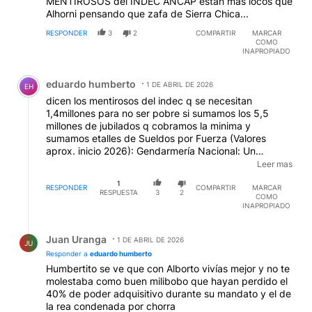
MENTIROSOS del INDEC ANCAP estan mas locos que
Alhorni pensando que zafa de Sierra Chica...
RESPONDER
3
2
COMPARTIR
MARCAR
COMO
INAPROPIADO
Comentario de eduardo humberto.
eduardo humberto
1 DE ABRIL DE 2026
EH
dicen los mentirosos del indec q se necesitan
1,4millones para no ser pobre si sumamos los 5,5
millones de jubilados q cobramos la minima y
sumamos etalles de Sueldos por Fuerza (Valores
aprox. inicio 2026): Gendarmería Nacional: Un
Gendarme II percibe desde \(\$704.174\) (enero
Leer mas
2026), mientras que un Comandante General alcanza
1
los \(\$2.606.544\) (básico).Policía Federal Argentina
RESPONDER
COMPARTIR
MARCAR
RESPUESTA
3
2
COMO
(PFA): El agente base cuenta con un sueldo neto de \
INAPROPIADO
(\$878.108\) en febrero 2026, y un Comisario General
percibe alrededor de \(\$2.897.608\).Fuerzas
Respuesta de Juan Uranga.
Armadas: Los sueldos son inferiores, con suboficiales
Juan Uranga
1 DE ABRIL DE 2026
JU
de menor grado cobrando cerca de \(\$738.000\) y
Responder a
eduardo humberto
personal de alto rango por encima de \(\$1.400.000\)
Humbertito se ve que con Alborto vivías mejor y no te
quien salio de la linea de pobreza Adorni digan otro
molestaba como buen milibobo que hayan perdido el
40% de poder adquisitivo durante su mandato y el de
la rea condenada por chorra