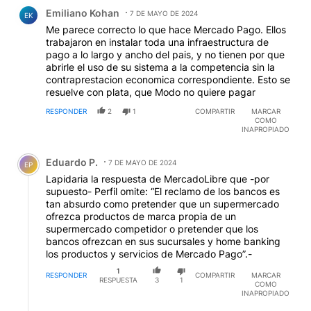
Comentario de Emiliano Kohan.
Emiliano Kohan
7 DE MAYO DE 2024
EK
Me parece correcto lo que hace Mercado Pago. Ellos
trabajaron en instalar toda una infraestructura de
pago a lo largo y ancho del pais, y no tienen por que
abrirle el uso de su sistema a la competencia sin la
contraprestacion economica correspondiente. Esto se
resuelve con plata, que Modo no quiere pagar
RESPONDER
2
1
COMPARTIR
MARCAR
COMO
INAPROPIADO
Comentario de Eduardo P..
Eduardo P.
7 DE MAYO DE 2024
EP
Lapidaria la respuesta de MercadoLibre que -por
supuesto- Perfil omite: “El reclamo de los bancos es
tan absurdo como pretender que un supermercado
ofrezca productos de marca propia de un
supermercado competidor o pretender que los
bancos ofrezcan en sus sucursales y home banking
los productos y servicios de Mercado Pago”.-
1
RESPONDER
COMPARTIR
MARCAR
RESPUESTA
3
1
COMO
INAPROPIADO