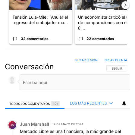
Tensión Lula-Milei: “Anular el
Un economista criticó el uso
regreso del embajador ma...
de comparaciones con el
úl...
32 comentarios
22 comentarios
INICIAR SESIÓN
|
CREAR CUENTA
Conversación
SIGA ESTA CO
SEGUIR
LOS MÁS RECIENTES
TODOS LOS COMENTARIOS
101
Todos los comentarios
Comentario de Juan Marshall.
Juan Marshall
7 DE MAYO DE 2024
JM
Mercado Libre es una financiera, la más grande del