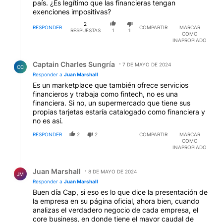
país. ¿Es legítimo que las financieras tengan
exenciones impositivas?
2
RESPONDER
COMPARTIR
MARCAR
RESPUESTAS
1
1
COMO
INAPROPIADO
Respuesta de Captain Charles Sungría.
Captain Charles Sungría
7 DE MAYO DE 2024
CC
Responder a
Juan Marshall
Es un marketplace que también ofrece servicios
financieros y trabaja como fintech, no es una
financiera. Si no, un supermercado que tiene sus
propias tarjetas estaría catalogado como financiera y
no es así.
RESPONDER
2
2
COMPARTIR
MARCAR
COMO
INAPROPIADO
Respuesta de Juan Marshall.
Juan Marshall
8 DE MAYO DE 2024
JM
Responder a
Juan Marshall
Buen día Cap, si eso es lo que dice la presentación de
la empresa en su página oficial, ahora bien, cuando
analizas el verdadero negocio de cada empresa, el
core business, en donde tiene el mayor caudal de