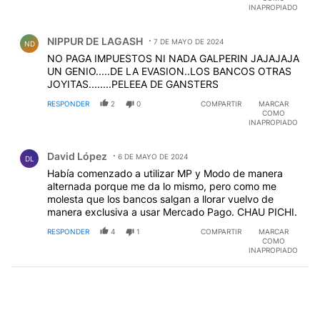
INAPROPIADO
Comentario de NIPPUR DE LAGASH.
NIPPUR DE LAGASH
7 DE MAYO DE 2024
ND
NO PAGA IMPUESTOS NI NADA GALPERIN JAJAJAJA
UN GENIO.....DE LA EVASION..LOS BANCOS OTRAS
JOYITAS........PELEEA DE GANSTERS
RESPONDER
2
0
COMPARTIR
MARCAR
COMO
INAPROPIADO
Comentario de David López.
David López
6 DE MAYO DE 2024
DL
Había comenzado a utilizar MP y Modo de manera
alternada porque me da lo mismo, pero como me
molesta que los bancos salgan a llorar vuelvo de
manera exclusiva a usar Mercado Pago. CHAU PICHI.
RESPONDER
4
1
COMPARTIR
MARCAR
COMO
INAPROPIADO