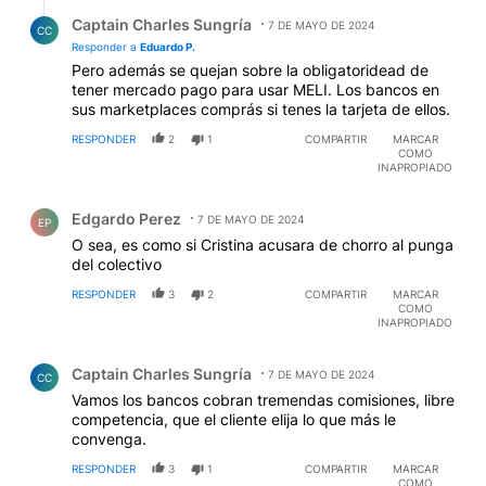
Respuesta de Captain Charles Sungría.
Captain Charles Sungría
7 DE MAYO DE 2024
CC
Responder a
Eduardo P.
Pero además se quejan sobre la obligatoridead de
tener mercado pago para usar MELI. Los bancos en
sus marketplaces comprás si tenes la tarjeta de ellos.
RESPONDER
2
1
COMPARTIR
MARCAR
COMO
INAPROPIADO
Comentario de Edgardo Perez.
Edgardo Perez
7 DE MAYO DE 2024
EP
O sea, es como si Cristina acusara de chorro al punga
del colectivo
RESPONDER
3
2
COMPARTIR
MARCAR
COMO
INAPROPIADO
Comentario de Captain Charles Sungría.
Captain Charles Sungría
7 DE MAYO DE 2024
CC
Vamos los bancos cobran tremendas comisiones, libre
competencia, que el cliente elija lo que más le
convenga.
RESPONDER
3
1
COMPARTIR
MARCAR
COMO