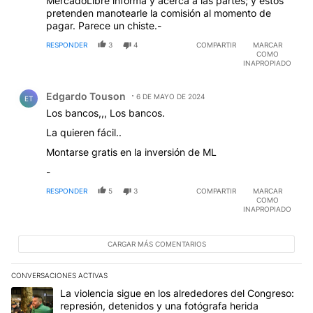
MercadoLibre informa y acerca a las partes; y éstos
pretenden manotearle la comisión al momento de
pagar. Parece un chiste.-
RESPONDER
3
4
COMPARTIR
MARCAR
COMO
INAPROPIADO
Comentario de Edgardo Touson.
Edgardo Touson
6 DE MAYO DE 2024
ET
Los bancos,,, Los bancos.
La quieren fácil..
Montarse gratis en la inversión de ML
-
RESPONDER
5
3
COMPARTIR
MARCAR
COMO
INAPROPIADO
CARGAR MÁS COMENTARIOS
CONVERSACIONES ACTIVAS
Este listado muestra los artículos con más comentarios en los últim
Un artículo de tendencia con el título "La violencia sigue en los 
La violencia sigue en los alrededores del Congreso:
represión, detenidos y una fotógrafa herida