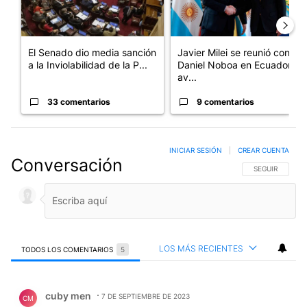
El Senado dio media sanción
Javier Milei se reunió con
a la Inviolabilidad de la P...
Daniel Noboa en Ecuador y
av...
33 comentarios
9 comentarios
INICIAR SESIÓN
|
CREAR CUENTA
Conversación
SIGA ESTA CO
SEGUIR
LOS MÁS RECIENTES
TODOS LOS COMENTARIOS
5
Todos los comentarios
Comentario de cuby men.
cuby men
7 DE SEPTIEMBRE DE 2023
CM