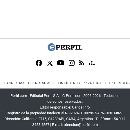
CANALES RSS
QUIENES SOMOS
CONTÁCTENOS
PRIVACIDAD
EQUIPO
REGLAS
Perfil.com - Editorial Perfil S.A.
| © Perfil.com 2006-2026 - Todos los
derechos reservados.
Editor responsable: Carlos Piro.
Registro de la propiedad intelectual RL-2024-31002957-APN-DNDA#MJ
Dirección:
California 2715
,
C1289ABI
,
CABA, Argentina
| Teléfono:
+54 9 11
3453 4567
| E-mail:
atencion@perfil.com