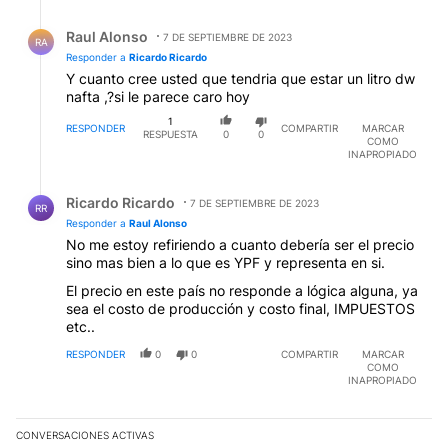
Respuesta de Raul Alonso.
Raul Alonso
7 DE SEPTIEMBRE DE 2023
RA
Responder a
Ricardo Ricardo
Y cuanto cree usted que tendria que estar un litro dw
nafta ,?si le parece caro hoy
1
RESPONDER
COMPARTIR
MARCAR
RESPUESTA
0
0
COMO
INAPROPIADO
Respuesta de Ricardo Ricardo.
Ricardo Ricardo
7 DE SEPTIEMBRE DE 2023
RR
Responder a
Raul Alonso
No me estoy refiriendo a cuanto debería ser el precio
sino mas bien a lo que es YPF y representa en si.
El precio en este país no responde a lógica alguna, ya
sea el costo de producción y costo final, IMPUESTOS
etc..
RESPONDER
0
0
COMPARTIR
MARCAR
COMO
INAPROPIADO
CONVERSACIONES ACTIVAS