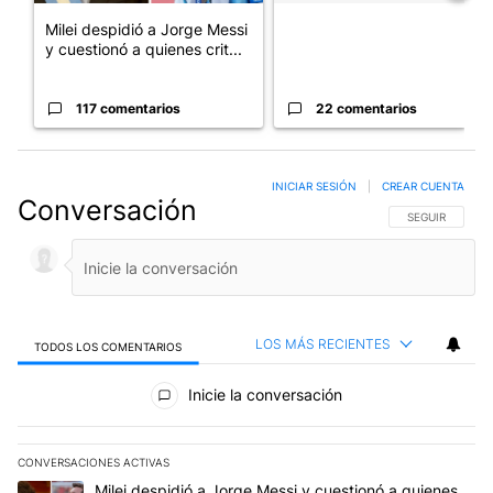
Milei despidió a Jorge Messi
y cuestionó a quienes crit...
117 comentarios
22 comentarios
INICIAR SESIÓN
|
CREAR CUENTA
Conversación
SIGA ESTA CO
SEGUIR
LOS MÁS RECIENTES
TODOS LOS COMENTARIOS
Todos los comentarios
Inicie la conversación
CONVERSACIONES ACTIVAS
Este listado muestra los artículos con más comentarios en los últim
Un artículo de tendencia con el título "Milei despidió a Jorge Mes
Milei despidió a Jorge Messi y cuestionó a quienes