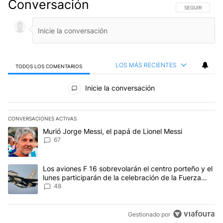
Conversación
SIGA ESTA CO
SEGUIR
LOS MÁS RECIENTES
TODOS LOS COMENTARIOS
Todos los comentarios
Inicie la conversación
CONVERSACIONES ACTIVAS
Este listado muestra los artículos con más comentarios en los últim
Un artículo de tendencia con el título "Murió Jorge Messi, el papá
Murió Jorge Messi, el papá de Lionel Messi
67
Un artículo de tendencia con el título "Los aviones F 16 sobrevola
Los aviones F 16 sobrevolarán el centro porteño y el
lunes participarán de la celebración de la Fuerza
Aérea
48
Gestionado por