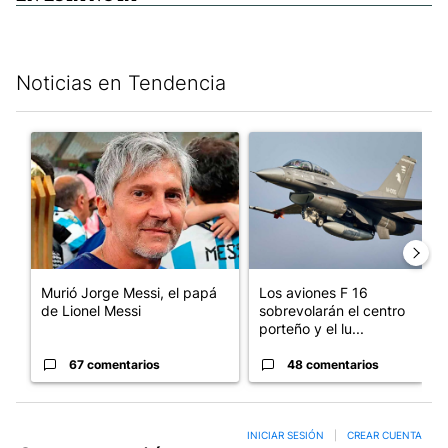
Noticias en Tendencia
Este listado muestra los artículos con más comentarios en los últim
Un artículo de tendencia con el título "Murió Jorge Messi, el p
Un artículo de tendencia con e
Murió Jorge Messi, el papá
Los aviones F 16
de Lionel Messi
sobrevolarán el centro
porteño y el lu...
67 comentarios
48 comentarios
INICIAR SESIÓN
|
CREAR CUENTA